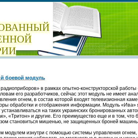
ОВАННЫЙ
ЕННОЙ
РИИ
ый боевой модуль
радиоприборов» в рамках опытно-конструкторской работы
ловам его разработчиков, сейчас этот модуль не имеет анал
ления огнем, в состав которой входят телевизионная каме
оры обработки и отображения информации. Модуль «Ива» 
устанавливаться на таких украинских бронированных автом
к», «Тритон» и другие. Его преимущество еще и в том, что
разом становиться мишенью, не защищенных броней машины
м модулем изнутри с помощью системы управления огнем, г