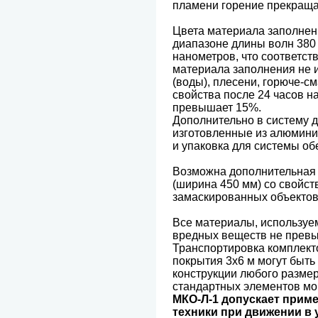
пламени горение прекращае
Цвета материала заполнен
диапазоне длины волн 380 
нанометров, что соответс
материала заполнения не и
(воды), плесени, горюче-с
свойства после 24 часов н
превышает 15%.
Дополнительно в систему д
изготовленные из алюмини
и упаковка для системы обе
Возможна дополнительная 
(ширина 450 мм) со свойс
замаскированных объектов
Все материалы, используе
вредных веществ не превы
Транспортировка комплект
покрытия 3х6 м могут быт
конструкции любого размер
стандартных элементов мог
МКО-Л-1 допускает прим
техники при движении в 