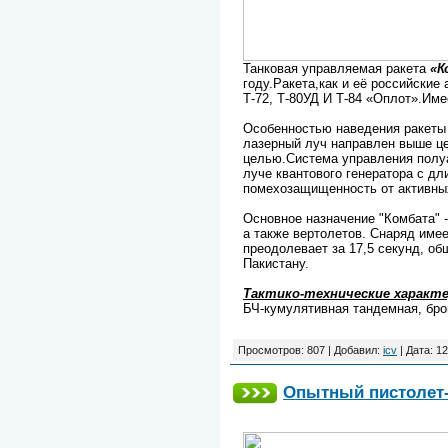
Танковая управляемая ракета
«К
году.Ракета,как и её российские
Т-72, Т-80УД И Т-84 «Оплот».Им
Особенностью наведения ракеты 
лазерный луч направлен выше цел
целью.Система управления полуа
луче квантового генератора с д
помехозащищенность от активны
Основное назначение "Комбата" 
а также вертолетов. Снаряд име
преодолевает за 17,5 секунд, о
Пакистану.
Тактико-технические характ
БЧ-кумулятивная тандемная, бро
Просмотров:
807
|
Добавил:
icv
|
Дата:
12
Опытный пистолет- 