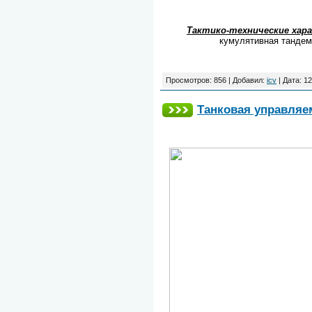
Тактико-технические хар
кумулятивная тандем
Просмотров:
856
|
Добавил:
icv
|
Дата:
12
Танковая управляем