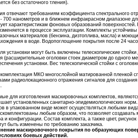
тся без остаточного тления).
ия отвечают требованиям коэффициента спектрального от
- 700 нанометров и в ближнем инфракрасном диапазоне дл
твует характеристикам фоновых образований поверхностей.
зменяется в процессе эксплуатации. Комплекты устойчивы 
мазочных материалов (бензина, дизтоплива, масла) и моющ
ахождения в воде. Водопоглощение покрытия после 24 часо
ля установки могут быть включены телескопические стойки 
я (расширительные оголовки стоек диаметром до одного ме
спечения установки. Вес телескопической стойки с оголовком
комплектация МКО многослойной матированной пленкой с
твами радиолокационного отражения сигналов для создани
.
мые для изготовления маскировочных комплектов, являют
шает установленных санитарно-эпидемиологических норм.
ов в упакованном виде может осуществляться любыми вид
ь скомплектованы любым образом, что позволяет создавать
а и конфигурации. Состав комплекта, а также цвет, рисунок
ут быть изменены по требованию заказчика.
енение маскировочного покрытия по образующих пове
условиях боевых действий.