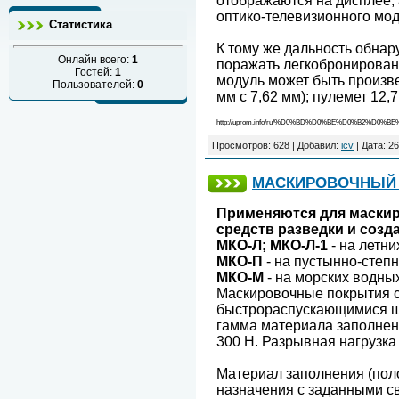
отображаются на дисплее, 
оптико-телевизионного мод
Статистика
К тому же дальность обнар
Онлайн всего:
1
поражать легкобронирован
Гостей:
1
модуль может быть произве
Пользователей:
0
мм с 7,62 мм); пулемет 12,7
http://uprom.info/ru/%D0%BD%D0%BE%D0%B2%D0%BE%D1%8
Просмотров:
628
|
Добавил:
icv
|
Дата:
26
МАСКИРОВОЧНЫЙ К
Применяются для маскиро
средств разведки и соз
МКО-Л; МКО-Л-1
- на летн
МКО-П
- на пустынно-степ
МКО-М
- на морских водны
Маскировочные покрытия с
быстрораспускающимися шв
гамма материала заполнени
300 Н. Разрывная нагрузка
Материал заполнения (пол
назначения с заданными с