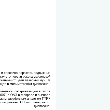
ь и способна поражать подвижные
та»-это первая ракета украинской
ажённый от цели лазерный луч.На
ющая в милиметровом диапазоне .
фюзеляжа, раскрывающиеся после
2007" в ОАЭ в феврале и вызвало
изким зарубежным аналогом ПТРК
локационная ГСН миллиметрового
диапазона.