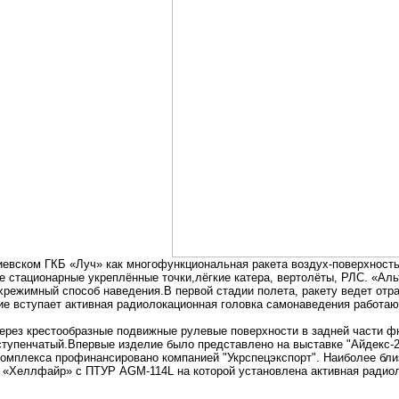
киевском ГКБ «Луч» как многофункциональная ракета воздух-поверхност
е стационарные укреплённые точки,лёгкие катера, вертолёты, РЛС. «Аль
режимный способ наведения.В первой стадии полета, ракету ведет отр
вие вступает активная радиолокационная головка самонаведения работа
через крестообразные подвижные рулевые поверхности в задней части 
ступенчатый.Впервые изделие было представлено на выставке "Айдекс-
комплекса профинансировано компанией "Укрспецэкспорт". Наиболее бл
 «Хеллфайр» с ПТУР AGM-114L на которой установлена активная радио