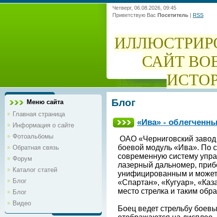
Четверг, 06.08.2026, 09:45
Приветствую Вас
Посетитель
|
RSS
ИЛЛЮСТРИР
САЙТ ВО
ИСТО
Блог
Меню сайта
Главная страница
«Ива» - облегченн
Информация о сайте
Фотоальбомы
ОАО «Черниговский завод 
боевой модуль «Ива». По с
Обратная связь
современную систему управ
Форум
лазерный дальномер, приб
Каталог статей
унифицированным и может 
Блог
«Спартан», «Кугуар», «Каза
место стрелка и таким об
Блог
Видео
Боец ведет стрельбу боевы