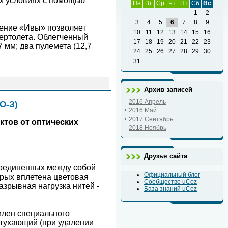
ых условиях с помощью
Пн
Вт
Ср
Чт
Пт
Сб
Вс
1
2
3
4
5
6
7
8
9
жение «Ивы» позволяет
10
11
12
13
14
15
16
ертолета. Облегченный
17
18
19
20
21
22
23
 мм; два пулемета (12,7
24
25
26
27
28
29
30
31
Архив записей
2016 Апрель
О-З)
2016 Май
2017 Сентябрь
ктов от оптических
2018 Ноябрь
Друзья сайта
соединенных между собой
Официальный блог
рых вплетена цветовая
Сообщество uCoz
азрывная нагрузка нитей -
База знаний uCoz
илен специального
тухающий (при удалении