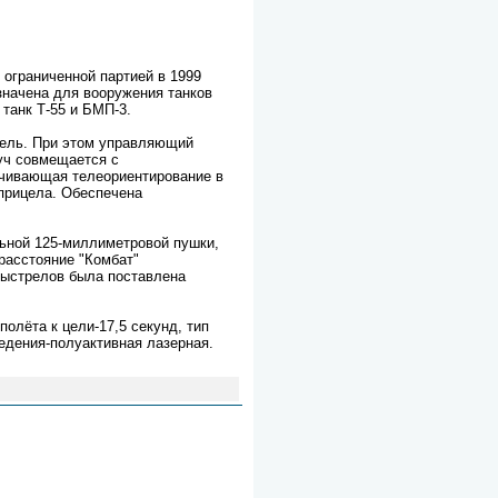
 ограниченной партией в 1999
азначена для вооружения танков
танк Т-55 и БМП-3.
 цель. При этом управляющий
луч совмещается с
ечивающая телеориентирование в
 прицела. Обеспечена
льной 125-миллиметровой пушки,
расстояние "Комбат"
 выстрелов была поставлена
полёта к цели-17,5 секунд, тип
едения-полуактивная лазерная.