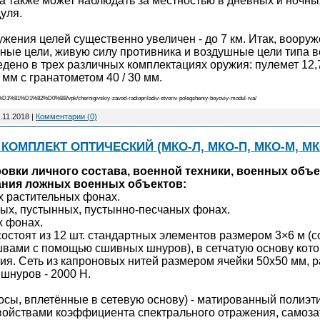
а также может наблюдать за местностью в дневных и ночн
уля.
ужения целей существенно увеличен - до 7 км. Итак, воору
ные цели, живую силу противника и воздушные цели типа в
дено в трех различных комплектациях оружия: пулемет 12,7
 мм с гранатометом 40 / 30 мм.
1%D1%82%D0%B8/vpk/chernigivskiy-zavod-radiopriladiv-stvoriv-polegsheniy-boyoviy-modul-iva/
.11.2018
|
Комментарии (0)
ОМПЛЕКТ ОПТИЧЕСКИЙ (МКО-Л, МКО-П, МКО-М, МК
вки личного состава, военной техники, военных объе
дания ложных военных объектов:
их растительных фонах.
ных, пустынных, пустынно-песчаных фонах.
х фонах.
остоят из 12 шт. стандартных элементов размером 3×6 м (
ами с помощью сшивных шнуров), в сетчатую основу кото
я. Сеть из капроновых нитей размером ячейки 50х50 мм, р
 шнуров - 2000 Н.
осы, вплетённые в сетевую основу) - матированный полиэт
войствами коэффициента спектрального отражения, самоза