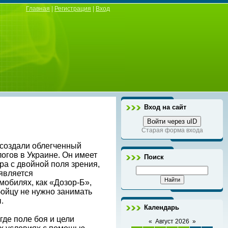
Главная
|
Регистрация
|
Вход
Вход на сайт
Войти через uID
Старая форма входа
 создали облегченный
огов в Украине. Он имеет
Поиск
ра с двойной поля зрения,
является
обилях, как «Дозор-Б»,
 бойцу не нужно занимать
.
Календарь
де поле боя и цели
«
Август 2026
»