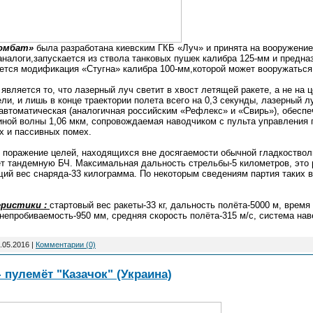
омбат»
была разработана киевским ГКБ «Луч» и принята на вооружение
 аналоги,запускается из ствола танковых пушек калибра 125-мм и предн
еется модификация «Стугна» калибра 100-мм,которой может вооружаться 
является то, что лазерный луч светит в хвост летящей ракете, а не на
и, и лишь в конце траектории полета всего на 0,3 секунды, лазерный 
втоматическая (аналогичная российским «Рефлекс» и «Свирь»), обесп
линой волны 1,06 мкм, сопровождаемая наводчиком с пульта управления
х и пассивных помех.
- поражение целей, находящихся вне досягаемости обычной гладкоство
ет тандемную БЧ. Максимальная дальность стрельбы-5 километров, это 
бщий вес снаряда-33 килограмма. По некоторым сведениям партия таких
еристики :
стартовый вес ракеты-33 кг, дальность полёта-5000 м, время 
непробиваемость-950 мм, средняя скорость полёта-315 м/с, система нав
.05.2016
|
Комментарии (0)
пулемёт "Казачок" (Украина)