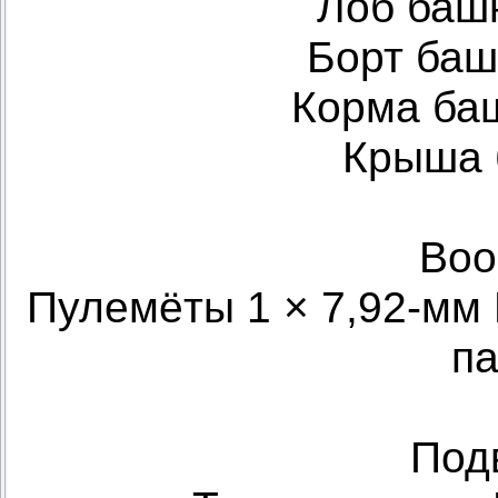
Лоб башн
Борт баш
Корма баш
Крыша 
Воо
Пулемёты 1 × 7,92-мм 
па
Под