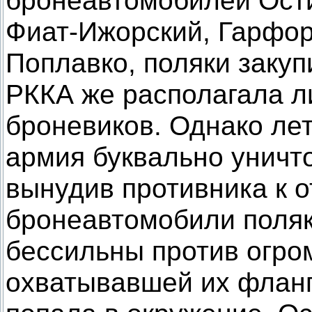
бронеавтомобилей Ости
Фиат-Ижорский, Гарфо
Поплавко, поляки закуп
РККА же располагала л
броневиков. Однако лет
армия буквально уничт
вынудив противника к о
бронеавтомобили поляк
бессильны против огро
охватывавшей их фланг