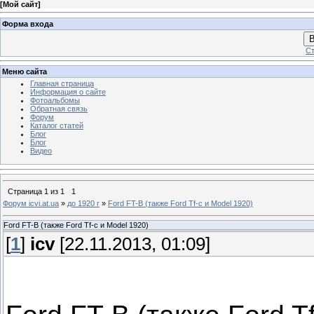
[
Мой сайт
]
Форма входа
В
Ст
Меню сайта
Главная страница
Информация о сайте
Фотоальбомы
Обратная связь
Форум
Каталог статей
Блог
Блог
Видео
Страница
1
из
1
1
Форум icvi.at.ua
»
до 1920 г
»
Ford FT-B (также Ford Tf-c и Model 1920)
Ford FT-B (также Ford Tf-c и Model 1920)
[
1
]
icv
[22.11.2013, 01:09]