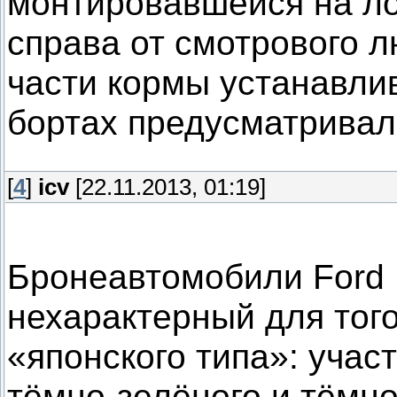
монтировавшейся на ло
справа от смотрового л
части кормы устанавли
бортах предусматривалс
[
4
]
icv
[22.11.2013, 01:19]
Бронеавтомобили Ford 
нехарактерный для тог
«японского типа»: учас
тёмно-зелёного и тёмно