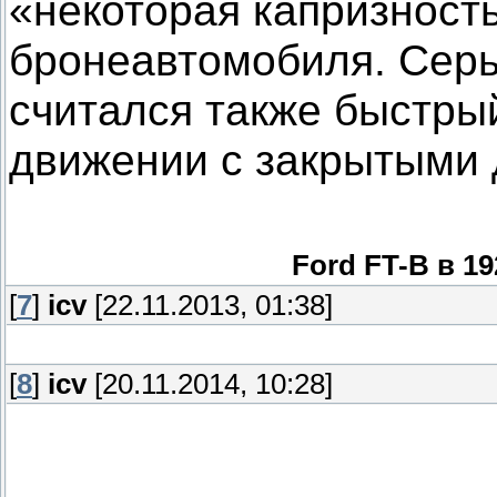
«некоторая капризност
бронеавтомобиля. Сер
считался также быстрый
движении с закрытыми 
Ford FT-B в 1
[
7
]
icv
[22.11.2013, 01:38]
[
8
]
icv
[20.11.2014, 10:28]