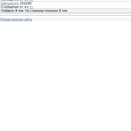
«Вездехо́д»
(
3
/
1106
)
Сообщение от:
icv
»»
Найдено
3
тем. На странице показано
3
тем.
Полная версия сайта