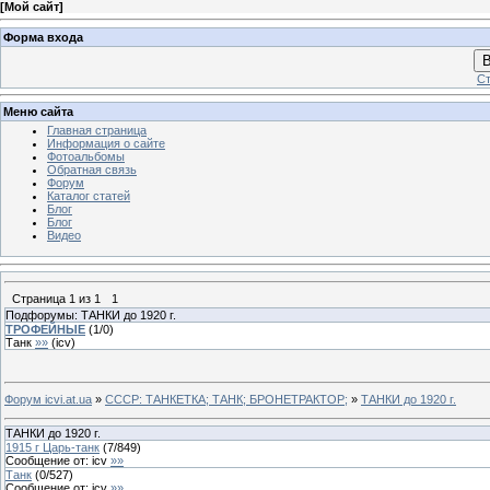
[
Мой сайт
]
Форма входа
В
Ст
Меню сайта
Главная страница
Информация о сайте
Фотоальбомы
Обратная связь
Форум
Каталог статей
Блог
Блог
Видео
Страница
1
из
1
1
Подфорумы: ТАНКИ до 1920 г.
ТРОФЕЙНЫЕ
(
1
/
0
)
Танк
»»
(
icv
)
Форум icvi.at.ua
»
СССР: ТАНКЕТКА; ТАНК; БРОНЕТРАКТОР;
»
ТАНКИ до 1920 г.
ТАНКИ до 1920 г.
1915 г Царь-танк
(
7
/
849
)
Сообщение от:
icv
»»
Танк
(
0
/
527
)
Сообщение от:
icv
»»