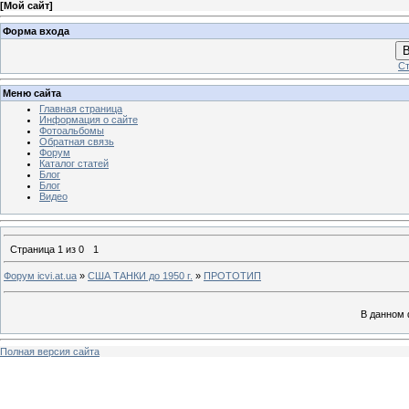
[
Мой сайт
]
Форма входа
В
Ст
Меню сайта
Главная страница
Информация о сайте
Фотоальбомы
Обратная связь
Форум
Каталог статей
Блог
Блог
Видео
Страница
1
из
0
1
Форум icvi.at.ua
»
США ТАНКИ до 1950 г.
»
ПРОТОТИП
В данном 
Полная версия сайта