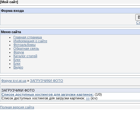
[
Мой сайт
]
Форма входа
В
Ст
Меню сайта
Главная страница
Информация о сайте
Фотоальбомы
Обратная связь
Форум
Каталог статей
Блог
Блог
Видео
Форум icvi.at.ua
»
ЗАГРУЗЧИКИ ФОТО
ЗАГРУЗЧИКИ ФОТО
Список доступных хостингов для загрузки картинок:
(
1
/
0
)
Список доступных хостингов для загрузки картинок:
»»
(
icv
)
Полная версия сайта