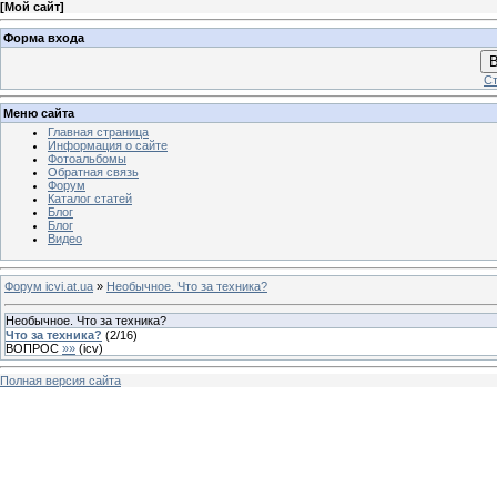
[
Мой сайт
]
Форма входа
В
Ст
Меню сайта
Главная страница
Информация о сайте
Фотоальбомы
Обратная связь
Форум
Каталог статей
Блог
Блог
Видео
Форум icvi.at.ua
»
Необычное. Что за техника?
Необычное. Что за техника?
Что за техника?
(
2
/
16
)
ВОПРОС
»»
(
icv
)
Полная версия сайта