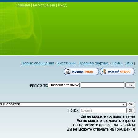
Главная
|
Регистрация
|
Вход
[
Новые сообщения
·
Участники
·
Правила форума
·
Поиск
·
RSS
]
Фильтр по:
Поиск:
Вы
не можете
создавать темы
Вы
не можете
создавать опросы
Вы
не можете
прикреплять файлы
Вы
не можете
отвечать на сообщения