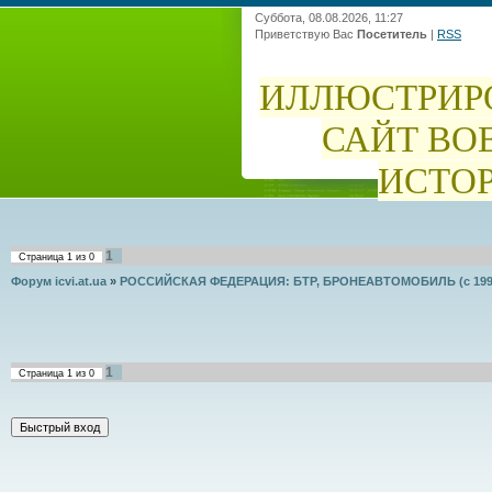
Суббота, 08.08.2026, 11:27
Приветствую Вас
Посетитель
|
RSS
ИЛЛЮСТРИР
САЙТ ВО
ИСТО
1
Страница
1
из
0
Форум icvi.at.ua
»
РОССИЙСКАЯ ФЕДЕРАЦИЯ: БТР, БРОНЕАВТОМОБИЛЬ (с 1992
1
Страница
1
из
0