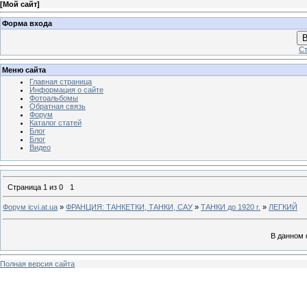
[
Мой сайт
]
Форма входа
В
Ст
Меню сайта
Главная страница
Информация о сайте
Фотоальбомы
Обратная связь
Форум
Каталог статей
Блог
Блог
Видео
Страница
1
из
0
1
Форум icvi.at.ua
»
ФРАНЦИЯ: ТАНКЕТКИ, ТАНКИ, САУ
»
ТАНКИ до 1920 г.
»
ЛЕГКИЙ
В данном 
Полная версия сайта