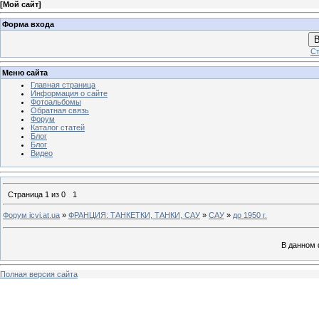
[
Мой сайт
]
Форма входа
В
Ст
Меню сайта
Главная страница
Информация о сайте
Фотоальбомы
Обратная связь
Форум
Каталог статей
Блог
Блог
Видео
Страница
1
из
0
1
Форум icvi.at.ua
»
ФРАНЦИЯ: ТАНКЕТКИ, ТАНКИ, САУ
»
САУ
»
до 1950 г.
В данном 
Полная версия сайта