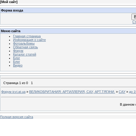
[
Мой сайт
]
Форма входа
В
Ст
Меню сайта
Главная страница
Информация о сайте
Фотоальбомы
Обратная связь
Форум
Каталог статей
Блог
Блог
Видео
Страница
1
из
0
1
Форум icvi.at.ua
»
ВЕЛИКОБРИТАНИЯ: АРТИЛЛЕРИЯ, САУ, АРТ.ТЯГАЧИ.
»
САУ
»
до 1
В данном 
Полная версия сайта