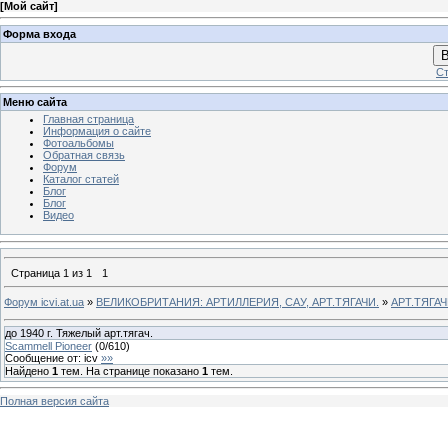
[
Мой сайт
]
Форма входа
В
Ст
Меню сайта
Главная страница
Информация о сайте
Фотоальбомы
Обратная связь
Форум
Каталог статей
Блог
Блог
Видео
Страница
1
из
1
1
Форум icvi.at.ua
»
ВЕЛИКОБРИТАНИЯ: АРТИЛЛЕРИЯ, САУ, АРТ.ТЯГАЧИ.
»
АРТ.ТЯГАЧ
до 1940 г. Тяжелый арт.тягач.
Scammell Pioneer
(
0
/
610
)
Сообщение от:
icv
»»
Найдено
1
тем. На странице показано
1
тем.
Полная версия сайта