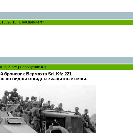
2013, 20:16 | Сообщение #
8
2013, 21:25 | Сообщение #
9
 броневик Вермахта Sd. Kfz 221.
орошо видны откидные защитные сетки.