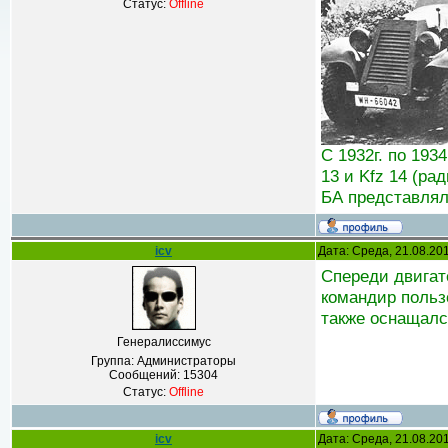
Статус:
Offline
С 1932г. по 19
13 и Kfz 14 (ра
БА представлял
icv
Дата: Среда, 21.08.20
Спереди двигат
командир пользо
также оснащалс
Генералиссимус
Группа: Администраторы
Сообщений:
15304
Статус:
Offline
icv
Дата: Среда, 21.08.20