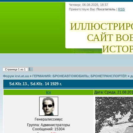
Четверг, 06.08.2026, 18:37
Приветствую Вас
Посетитель
|
RSS
ИЛЛЮСТРИР
САЙТ ВО
ИСТО
1
Страница
1
из
1
Форум icvi.at.ua
»
ГЕРМАНИЯ: БРОНЕАВТОМОБИЛЬ; БРОНЕТРАНСПОРТЁР.
»
д
Sd.Kfz.13., Sd.Kfz. 14 1929 г.
icv
Дата: Среда, 21.08.20
Генералиссимус
Группа: Администраторы
Сообщений:
15304