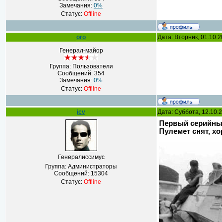
Замечания:
0%
Статус:
Offline
oro
Дата: Вторник, 01.10.
Генерал-майор
Группа: Пользователи
Сообщений:
354
Замечания:
0%
Статус:
Offline
icv
Дата: Суббота, 12.10.
Первый серийный
Пулемет снят, х
Генералиссимус
Группа: Администраторы
Сообщений:
15304
Статус:
Offline