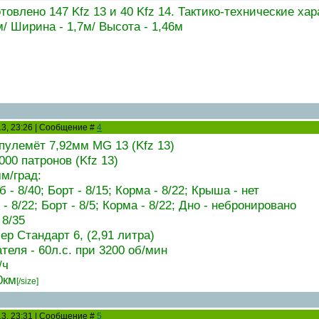
товлено 147 Kfz 13 и 40 Kfz 14. Тактико-технические хар
м/ Ширина - 1,7м/ Высота - 1,46м
13, 23:26 | Сообщение #
4
пулемёт 7,92мм MG 13 (Kfz 13)
000 патронов (Kfz 13)
м/град:
 - 8/40; Борт - 8/15; Корма - 8/22; Крыша - нет
- 8/22; Борт - 8/5; Корма - 8/22; Дно - небронировано
 8/35
ер Стандарт 6, (2,91 литра)
еля - 60л.с. при 3200 об/мин
/ч
0км
[/size]
13, 23:31 | Сообщение #
5