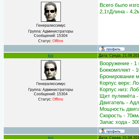
Всего было изго
2,1тДлина - 4,2
Генералиссимус
Группа: Администраторы
Сообщений:
15304
Статус:
Offline
icv
Дата: Среда, 21.08.20
Вооружение - 1 
Боекомплект - 1
Бронирование м
Корпус верх: Лоб
Генералиссимус
Корпус низ: Лоб 
Группа: Администраторы
Сообщений:
15304
Щит пулемёта -
Статус:
Offline
Двигатель - Адл
Мощность двигат
Скорость - 70км
Запас хода - 30
icv
Дата: Среда, 21.08.20