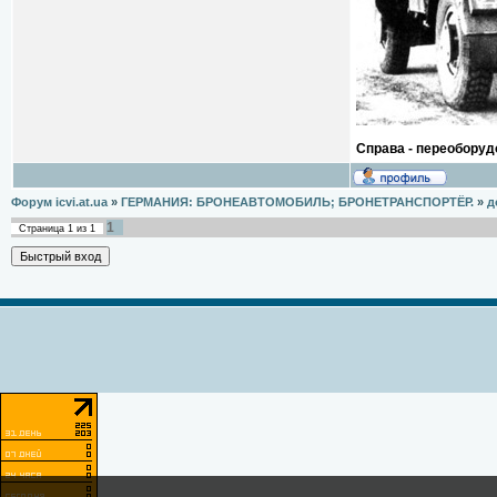
Справа - переоборуд
Форум icvi.at.ua
»
ГЕРМАНИЯ: БРОНЕАВТОМОБИЛЬ; БРОНЕТРАНСПОРТЁР.
»
д
1
Страница
1
из
1