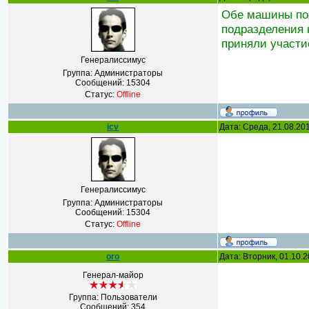
Обе машины пос
подразделения 
приняли участие
Генералиссимус
Группа: Администраторы
Сообщений:
15304
Статус:
Offline
icv
Дата: Среда, 21.08.20
Генералиссимус
Группа: Администраторы
Сообщений:
15304
Статус:
Offline
oro
Дата: Вторник, 01.10.
Генерал-майор
Группа: Пользователи
Сообщений:
354