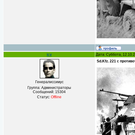
icv
Дата: Суббота, 12.10.
Sd.Kfz. 221 с проти
Генералиссимус
Группа: Администраторы
Сообщений:
15304
Статус:
Offline