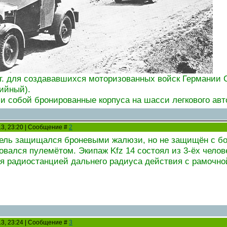
34г. для создававшихся моторизованных войск Германи
дийный).
и собой бронированные корпуса на шасси легкового авт
13, 23:20 | Сообщение #
2
ель защищался броневыми жалюзи, но не защищён с борт
вался пулемётом. Экипаж Kfz 14 состоял из 3-ёх челов
я радиостанцией дальнего радиуса действия с рамочно
13, 23:24 | Сообщение #
3