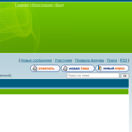
Главная
|
Регистрация
|
Вход
[
Новые сообщения
·
Участники
·
Правила форума
·
Поиск
·
RSS
]
вязной)