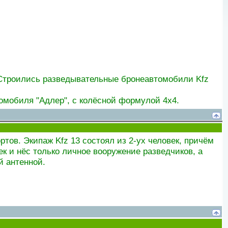
и Строились разведывательные бронеавтомобили Kfz
омобиля "Адлер", с колёсной формулой 4x4.
ов. Экипаж Kfz 13 состоял из 2-ух человек, причём
ек и нёс только личное вооружение разведчиков, а
й антенной.