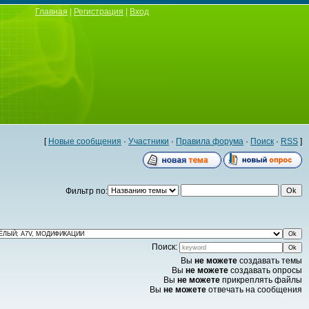
Главная
|
Регистрация
|
Вход
[
Новые сообщения
·
Участники
·
Правила форума
·
Поиск
·
RSS
]
Фильтр по:
Поиск:
Вы
не можете
создавать темы
Вы
не можете
создавать опросы
Вы
не можете
прикреплять файлы
Вы
не можете
отвечать на сообщения