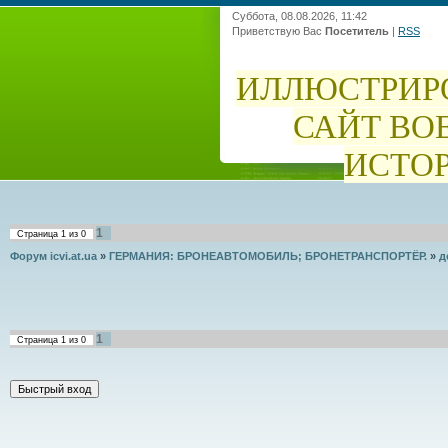
Суббота, 08.08.2026, 11:42
Приветствую Вас
Посетитель
|
RSS
ИЛЛЮСТРИР
САЙТ ВО
ИСТО
1
Страница
1
из
0
Форум icvi.at.ua
»
ГЕРМАНИЯ: БРОНЕАВТОМОБИЛЬ; БРОНЕТРАНСПОРТЁР.
»
д
1
Страница
1
из
0