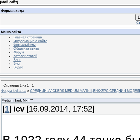
[
Мой сайт
]
Форма входа
В
Ст
Меню сайта
Главная страница
Информация о сайте
Фотоальбомы
Обратная связь
Форум
Каталог статей
Блог
Блог
Видео
Страница
1
из
1
1
Форум icvi.at.ua
»
СРЕДНИЙ »VICKERS MEDIUM MARK II,ВИККЕРС СРЕДНИЙ МОДЕЛЬ
Medium Tank Mk II**
[
1
]
icv
[16.09.2014, 17:52]