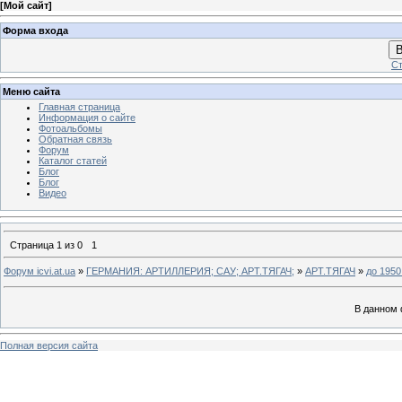
[
Мой сайт
]
Форма входа
В
Ст
Меню сайта
Главная страница
Информация о сайте
Фотоальбомы
Обратная связь
Форум
Каталог статей
Блог
Блог
Видео
Страница
1
из
0
1
Форум icvi.at.ua
»
ГЕРМАНИЯ: АРТИЛЛЕРИЯ; САУ; АРТ.ТЯГАЧ;
»
АРТ.ТЯГАЧ
»
до 1950 
В данном 
Полная версия сайта