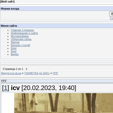
[
Мой сайт
]
Форма входа
В
Ст
Меню сайта
Главная страница
Информация о сайте
Фотоальбомы
Обратная связь
Форум
Каталог статей
Блог
Блог
Видео
Страница
1
из
1
1
Форум icvi.at.ua
»
ТАНКЕТКА до 1941г
»
ППГ
ППГ
[
1
]
icv
[20.02.2023, 19:40]