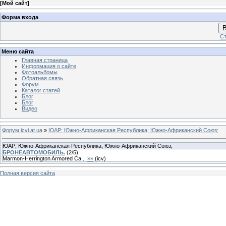
[
Мой сайт
]
Форма входа
В
Ст
Меню сайта
Главная страница
Информация о сайте
Фотоальбомы
Обратная связь
Форум
Каталог статей
Блог
Блог
Видео
Форум icvi.at.ua
»
ЮАР; Южно-Африканская Республика; Южно-Африканский Союз;
ЮАР; Южно-Африканская Республика; Южно-Африканский Союз;
БРОНЕАВТОМОБИЛЬ.
(
2
/
5
)
Marmon-Herrington Armored Ca...
»»
(
icv
)
Полная версия сайта