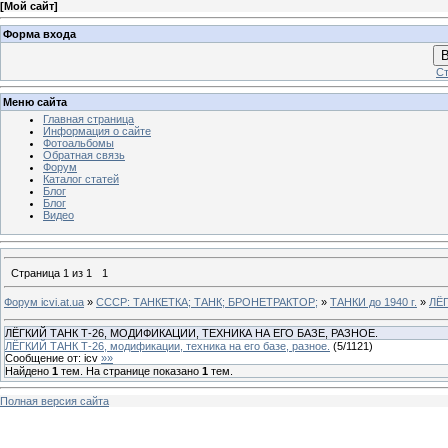
[
Мой сайт
]
Форма входа
В
Ст
Меню сайта
Главная страница
Информация о сайте
Фотоальбомы
Обратная связь
Форум
Каталог статей
Блог
Блог
Видео
Страница
1
из
1
1
Форум icvi.at.ua
»
СССР: ТАНКЕТКА; ТАНК; БРОНЕТРАКТОР;
»
ТАНКИ до 1940 г.
»
ЛЁГ
ЛЁГКИЙ ТАНК Т-26, МОДИФИКАЦИИ, ТЕХНИКА НА ЕГО БАЗЕ, РАЗНОЕ.
ЛЁГКИЙ ТАНК Т-26, модификации, техника на его базе, разное.
(
5
/
1121
)
Сообщение от:
icv
»»
Найдено
1
тем. На странице показано
1
тем.
Полная версия сайта