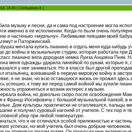
2018, 18:40 | Сообщение #
4
ила музыку и песни, да и сама под настроение могла испол
мяти именно в ее исполнении. Когда-то были очень популярн
мню и частенько «мурлычу». Любимыми певцами моей бабуш
гемут и Паторжинский.
бушка мечтала купить пианино и отдать меня куда-нибудь у
е до войны в музыкальную студию, которая работала при Д
класс пианино вела дородная немка Луиза Анцовна Пняк. Нач
к она меня однажды ударила линейкой по рукам, которые я, с
тказался у нее заниматься. Но в классе был другой препод
ыл итальянец, воевавший в первую мировую войну в австрий
евке, я не знаю, но всю оставшуюся жизнь он прожил здесь
сь успешно, к тому же перед самой войной мы купили пиан
жность упражняться и возник интерес к музыке.
ервала война, но довольно скоро после освобождения Маке
ия к Францу Иосифовичу с большой музыкальной папкой, в к
елые. Дом культуры практически не отапливался, пальцы ме
шапке и получил суровый нагоняй от учителя. С тех пор я тв
головной убор при любой температуре.
знаться, что я не отличался особой прилежностью и частень
моих успехах, но мой учитель был очень добрым человеком, 
ке он прививал другим путем. Он приносил мне интересные 