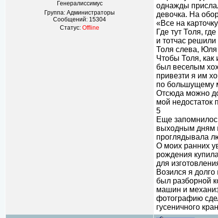
Генералиссимус
однажды прислал
Группа: Администраторы
девочка. На обор
Сообщений:
15304
«Все на карточку
Статус:
Offline
Где тут Толя, где
и тотчас решили
Толя слева, Юля
Чтобы Толя, как
был веселым хох
привезти я им хо
по большущему 
Отсюда можно до
мой недостаток 
5
Еще запомнилось
выходным дням и
проглядывала лю
О моих ранних ув
рождения купила
для изготовлени
Возился я долго
был разборной к
машин и механиз
фотографию сдел
гусеничного кра