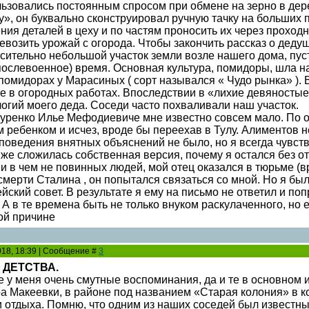
ьзовались постоянным спросом при обмене на зерно в дере
бу», он буквально сконструировал ручную тачку на больших
ния деталей в цеху и по частям проносить их через проходн
евозить урожай с огорода. Чтобы закончить рассказ о деду
сительно небольшой участок земли возле нашего дома, пус
 послевоенное) время. Основная культура, помидоры, шла н
 помидорах у Марасиных ( сорт назывался « Чудо рынка» ).
е в огородных работах. Впоследствии в «лихие девяностые
логий моего деда. Соседи часто похваливали наш участок.
уренко Илье Мефодиевиче мне известно совсем мало. По 
м ребенком и исчез, вроде бы переехав в Тулу. Алиментов 
 поведения внятных объяснений не было, но я всегда чувств
 же сложилась собственная версия, почему я остался без о
ни в чем не повинных людей, мой отец оказался в тюрьме (в
мерти Сталина , он попытался связаться со мной. Но я был 
ский совет. В результате я ему на письмо не ответил и поп
 А в те времена быть не только внуком раскулаченного, но
той причине
2018, 18:39 | Сообщение #
3
 ДЕТСТВА.
е у меня очень смутные воспоминания, да и те в основном 
ра Макеевки, в районе под названием «Старая колония» в к
и отдыха. Помню, что одним из наших соседей был известн