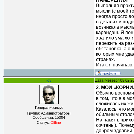
НАМЕРЕНИЯ
Выполняя практи
мысли (с моей то
иногда просто в
в деталях и подр
возникала мысль,
карандаш. Я пон
хватило ума хот
пережить на раз
обстановка, а он
которых мне уда
странах.
Итак, я начинаю.
icv
Дата: Четверг, 08.02.
2. МОИ «КОРНИ
Обычно воспомин
в том, что я в 
сложилась их жиз
Генералиссимус
Казалось, что мо
Группа: Администраторы
обильным столом
Сообщений:
15304
На память приход
Статус:
Offline
сочтены). Почем
добром здравии 