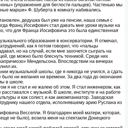
ноны» (упражнения для беглости пальцев). Частенько мы
енные марши» Ф. Шуберта в комнату набивались
тановлен, дедушка был уже на пенсии, наша семья с
огда Франц Иосифович стал давать мне уроки музыки на
жно, что для Франца Иосифовича это была единственная
узыкального образования в консерватории. Я отмечал,
атруднений, как я потом говорил, что «пальцы
авал, но на случай, если мне захочется сыграть на
щей, где можно было блеснуть техникой. Среди них
капричиозо» Мендельсона. Впоследствии на вечерах
лнял их.
нии музыкальной школы, где я никогда не учился, а сдать
 было ни желания ни времени. За два года до окончания
мы в школе.
м я не стал и не жалею об этом. Я стал инженером, как
 расставался с музыкой. В школе, институте и на работе
льтуры и как солист, и как аккомпаниатор. Заводская
отруднику нашего отдела, исполнявшему арию Руслана из
ифовича Весселли. Я благодарен моей матери, которая,
 еще не было), возила меня на спектакли Донецкого