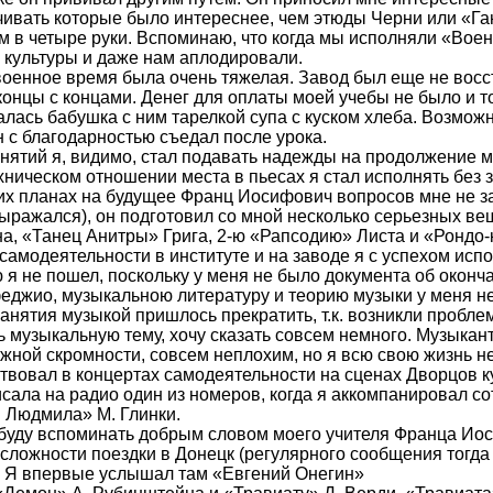
чивать которые было интереснее, чем этюды Черни или «Га
ем в четыре руки. Вспоминаю, что когда мы исполняли «Во
 культуры и даже нам аплодировали.
военное время была очень тяжелая. Завод был еще не восс
концы с концами. Денег для оплаты моей учебы не было и т
алась бабушка с ним тарелкой супа с куском хлеба. Возмо
н с благодарностью съедал после урока.
анятий я, видимо, стал подавать надежды на продолжение м
хническом отношении места в пьесах я стал исполнять без з
х планах на будущее Франц Иосифович вопросов мне не зад
 выражался), он подготовил со мной несколько серьезных ве
, «Танец Анитры» Грига, 2-ю «Рапсодию» Листа и «Рондо-
самодеятельности в институте и на заводе я с успехом испо
я не пошел, поскольку у меня не было документа об оконча
еджио, музыкальною литературу и теорию музыки у меня не
анятия музыкой пришлось прекратить, т.к. возникли пробле
 музыкальную тему, хочу сказать совсем немного. Музыканто
жной скромности, совсем неплохим, но я всю свою жизнь не
твовал в концертах самодеятельности на сценах Дворцов ку
исала на радио один из номеров, когда я аккомпанировал с
 Людмила» М. Глинки.
 буду вспоминать добрым словом моего учителя Франца Иос
 сложности поездки в Донецк (регулярного сообщения тогда
. Я впервые услышал там «Евгений Онегин»