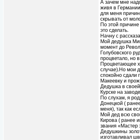
А зачем мне над
живя в Германии
для меня причин
скрывать от мол
По этой причине 
это сделать.
Начну с рассказ
Мой дедушка Мин
момент до Револ
Голубовского ру
процветало, но 
Процветающее хо
случае).Но мои 
спокойно сдали 
Макеевку и прож
Дедушка в своей 
Курске на заводе
По слухам, я ро
Донецкой ( ранее
меня), так как е
Мой дед всю сво
Кирова ( ранее 
звания «Мастер 
Дедушкины золот
изготавливал шв