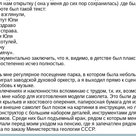
 нам открытку ( она у меня до сих пор сохранилась) ,где
оте был такой текст:
 взглянули,
 тут Юли
 здраво
 справа.
 и Юля
отулей,
чу
мячу».
кументально заключить, что я, видимо, в детстве был плак
постепенно исчез полностью.
 мне регулярное посещение парка, в котором была неболь
грал заводской духовой оркестр, а я выходил прямо к сцен
бовь к музыке.
лечениях и наклонностях вспоминаю с трудом, т.к. их, возм
 мне набор для изготовления модели самолета. Это были 
я крыльев и хвостового оперения, папиросная бумага для и
 и внешне самолет был похож на картинки в инструкции, но
онструктор с большим набором деталей, инструментами для
мов. Среди них был подъемный кран, рядом с которым ме
али перед моим уходом на пенсию, где я запечатлен рядом
на по заказу Министерства геологии СССР.