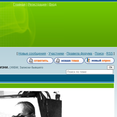
Главная
|
Регистрация
|
Вход
[
Новые сообщения
·
Участники
·
Правила форума
·
Поиск
·
RSS
]
ИЗНИ.
(ХКБМ; Записки бывшего