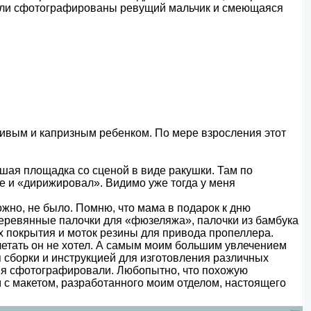
 были сфотографированы ревущий мальчик и смеющаяся
сивым и капризным ребенком. По мере взросления этот
шая площадка со сценой в виде ракушки. Там по
е и «дирижировал». Видимо уже тогда у меня
ожно, не было. Помню, что мама в подарок к дню
деревянные палочки для «фюзеляжа», палочки из бамбука
х покрытия и моток резины для привода пропеллера.
 летать он не хотел. А самым моим большим увлечением
 сборки и инструкцией для изготовления различных
ня сфотографировали. Любопытно, что похожую
 с макетом, разработанного моим отделом, настоящего