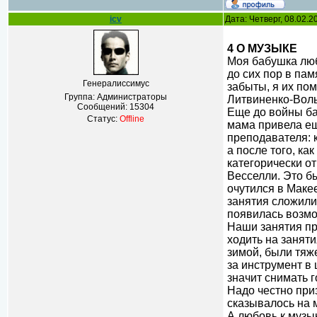
icv
Дата: Четверг, 08.02.
4 О МУЗЫКЕ
Моя бабушка люб
до сих пор в па
Генералиссимус
забыты, я их по
Группа: Администраторы
Литвиненко-Воль
Сообщений:
15304
Еще до войны ба
Статус:
Offline
мама привела ещ
преподавателя: 
а после того, ка
категорически о
Весселли. Это б
очутился в Маке
занятия сложили
появилась возмо
Наши занятия пр
ходить на занят
зимой, были тяж
за инструмент в 
значит снимать 
Надо честно при
сказывалось на 
А любовь к музы