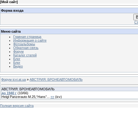
[
Мой сайт
]
Форма входа
В
Ст
Меню сайта
Главная страница
Информация о сайте
Фотоальбомы
Обратная связь
Форум
Каталог статей
Блог
Блог
Видео
Форум icvi.at.ua
»
АВСТРИЯ: БРОНЕАВТОМОБИЛЬ
АВСТРИЯ: БРОНЕАВТОМОБИЛЬ
до 1940 г
(
10
/
66
)
Heigl Panzerauto M.25,“Hans”...
»»
(
icv
)
Полная версия сайта