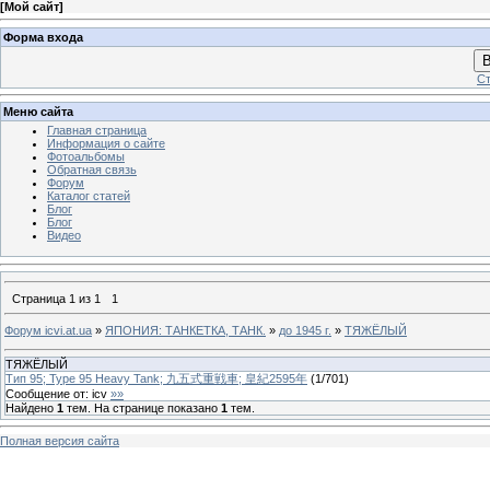
[
Мой сайт
]
Форма входа
В
Ст
Меню сайта
Главная страница
Информация о сайте
Фотоальбомы
Обратная связь
Форум
Каталог статей
Блог
Блог
Видео
Страница
1
из
1
1
Форум icvi.at.ua
»
ЯПОНИЯ: ТАНКЕТКА, ТАНК.
»
до 1945 г.
»
ТЯЖЁЛЫЙ
ТЯЖЁЛЫЙ
Тип 95; Type 95 Heavy Tank; 九五式重戦車; 皇紀2595年
(
1
/
701
)
Сообщение от:
icv
»»
Найдено
1
тем. На странице показано
1
тем.
Полная версия сайта