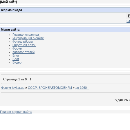
[
Мой сайт
]
Форма входа
В
Ст
Меню сайта
Главная страница
Информация о сайте
Фотоальбомы
Обратная связь
Форум
Каталог статей
Блог
Блог
Видео
Страница
1
из
0
1
Форум icvi.at.ua
»
СССР: БРОНЕАВТОМОБИЛИ
»
до 1960 г.
В данном 
Полная версия сайта