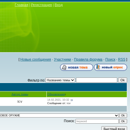
Главная
|
Регистрация
|
Вход
[
Новые сообщения
·
Участники
·
Правила форума
·
Поиск
·
RSS
]
Фильтр по:
Автор темы
Обновления
↓
14.02.2021, 10:32
icv
Сообщение от:
icv
Поиск: