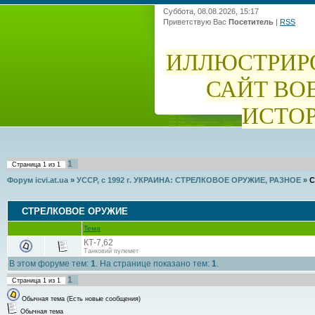
Суббота, 08.08.2026, 15:17
Приветствую Вас
Посетитель
|
RSS
ИЛЛЮСТРИР
САЙТ ВО
ИСТО
1
Страница
1
из
1
Форум icvi.at.ua
»
УССР, с 1992 г. УКРАИНА: СТРЕЛКОВОЕ ОРУЖИЕ, РАЗНОЕ
»
С
СТРЕЛКОВОЕ ОРУЖИЕ
Тема
КТ-7,62
Танковий пулемет
В этом форуме тем:
1
. На странице показано тем:
1
.
1
Страница
1
из
1
Обычная тема (Есть новые сообщения)
Обычная тема