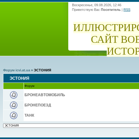
Воскресенье, 09.08.2026, 12:46
Приветствую Вас
Посетитель
|
RSS
ИЛЛЮСТРИР
САЙТ ВО
ИСТО
Форум icvi.at.ua
»
ЭСТОНИЯ
ЭСТОНИЯ
Форум
БРОНЕАВТОМОБИЛЬ
БРОНЕПОЕЗД
ТАНК