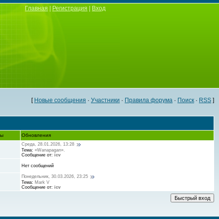
Главная
|
Регистрация
|
Вход
[
Новые сообщения
·
Участники
·
Правила форума
·
Поиск
·
RSS
]
ты
Обновления
Среда, 28.01.2026, 13:28
Тема:
«Wanapagan».
Сообщение от:
icv
Нет сообщений
Понедельник, 30.03.2026, 23:25
Тема:
Mark V
Сообщение от:
icv