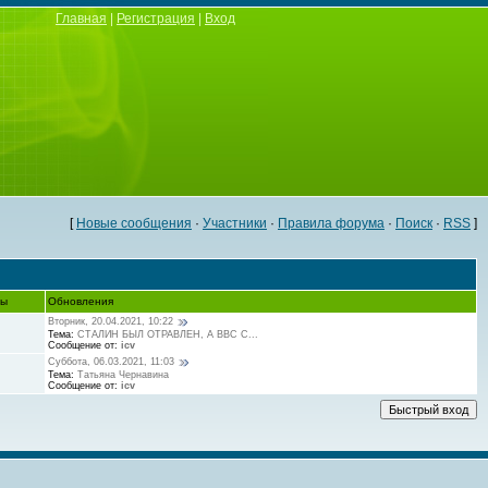
Главная
|
Регистрация
|
Вход
[
Новые сообщения
·
Участники
·
Правила форума
·
Поиск
·
RSS
]
ты
Обновления
Вторник, 20.04.2021, 10:22
Тема:
СТАЛИН БЫЛ ОТРАВЛЕН, А ВВС С...
Сообщение от:
icv
Суббота, 06.03.2021, 11:03
Тема:
Татьяна Чернавина
Сообщение от:
icv