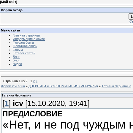
[
Мой сайт
]
Форма входа
В
Ст
Меню сайта
Главная страница
Информация о сайте
Фотоальбомы
Обратная связь
Форум
Каталог статей
Блог
Блог
Видео
Страница
1
из
2
1
2
»
Форум icvi.at.ua
»
ДНЕВНИКИ и ВОСПОМИНАНИЯ (МЕМУАРЫ)
»
Татьяна Чернавина
Татьяна Чернавина
[
1
]
icv
[15.10.2020, 19:41]
ПРЕДИСЛОВИЕ
«Нет, и не под чуждым 