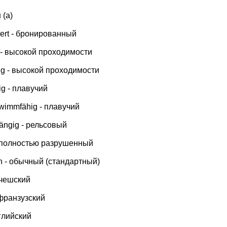
 (а)
nzert - бронированный
ig - высокой проходимости
gig - высокой проходимости
ig - плавучий
chwimmfähig - плавучий
gängig - рельсовый
t - полностью разрушенный
ich - обычный (стандартный)
- чешский
- франзузский
нглийский