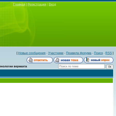
Главная
|
Регистрация
|
Вход
[
Новые сообщения
·
Участники
·
Правила форума
·
Поиск
·
RSS
]
инологии вермахта