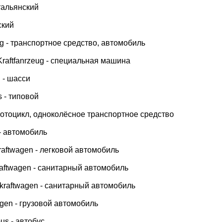
 итальянский
ский
zeug - транспортное средство, автомобиль
-Kraftfanrzeug - специальная машина
l - шасси
ts - типовой
- мотоцикл, одноколёсное транспортное средство
 - автомобиль
raftwagen - легковой автомобиль
raftwagen - санитарный автомобиль
tskraftwagen - санитарный автомобиль
wagen - грузовой автомобиль
bus - автобус