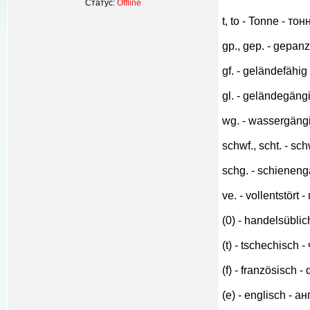
Статус:
Offline
t, to - Tonne - тонн
gp., gep. - gepa
gf. - geländefäh
gl. - geländegän
wg. - wassergäng
schwf., scht. - s
schg. - schienen
ve. - vollentstör
(0) - handelsübl
(t) - tschechisch 
(f) - französisch 
(e) - englisch - а