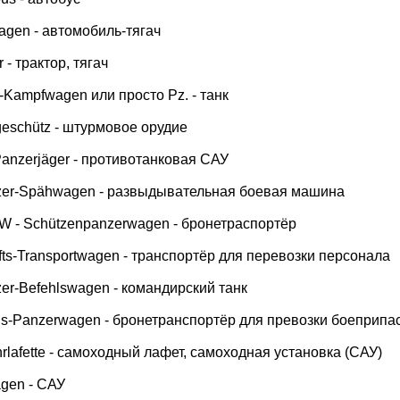
wagen - автомобиль-тягач
r - трактор, тягач
r-Kampfwagen или просто Pz. - танк
mgeschütz - штурмовое орудие
- Panzerjäger - противотанковая САУ
nzer-Spähwagen - развыдывательная боевая машина
PW - Schützenpanzerwagen - бронетраспортёр
ts-Transportwagen - транспортёр для перевозки персонала
zer-Befehlswagen - командирский танк
ons-Panzerwagen - бронетранспортёр для превозки боеприпа
tfahrlafette - самоходный лафет, самоходная установка (САУ)
agen - САУ