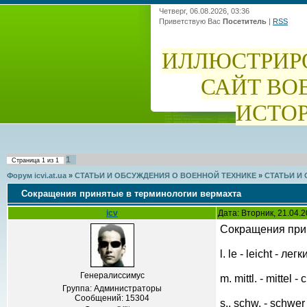
Четверг, 06.08.2026, 03:36
Приветствую Вас
Посетитель
|
RSS
ИЛЛЮСТРИР
САЙТ ВО
ИСТО
1
Страница
1
из
1
Форум icvi.at.ua
»
СТАТЬИ И ОБСУЖДЕНИЯ О ВОЕННОЙ ТЕХНИКЕ
»
СТАТЬИ И
Сокращения принятые в терминологии вермахта
icv
Дата: Вторник, 21.04.
Сокращения при
l. le - leicht - легк
Генералиссимус
m. mittl. - mittel 
Группа: Администраторы
Сообщений:
15304
s.. schw. - schwe