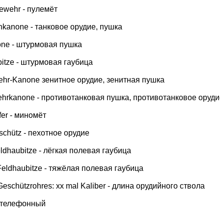
ewehr - пулемёт
nkanone - танковое орудие, пушка
none - штурмовая пушка
bitze - штурмовая гаубица
wehr-Kanone зенитное орудие, зенитная пушка
ehrkanone - противотанковая пушка, противотанковое оруди
fer - миномёт
Geschütz - пехотное орудие
 Feldhaubitze - лёгкая полевая гаубица
 Feldhaubitze - тяжёлая полевая гаубица
Geschützrohres: xx mal Kaliber - длина орудийного ствола
- телефонный