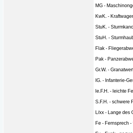
MG - Maschinong
KwK. - Kraftwage
StuK. - Sturmka
StuH. - Sturmhau
Flak - Fliegerab
Pak - Panzerabw
Gr.W. - Granatwer
IG. - Infanterie-
le.F.H. - leichte
S.F.H. - schwere
L/xx - Lange des 
Fe - Fernsprech 