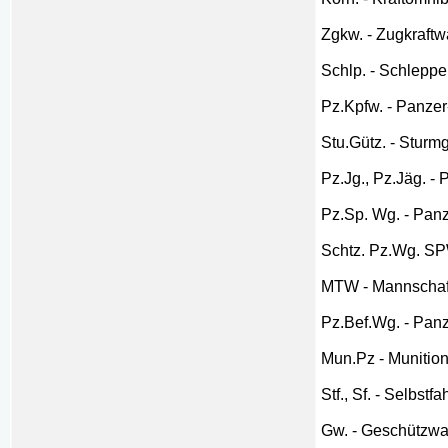
Zgkw. - Zugkraft
Schlp. - Schleppe
Pz.Kpfw. - Panze
Stu.Gütz. - Stur
Pz.Jg., Pz.Jäg. 
Pz.Sp. Wg. - Pa
Schtz. Pz.Wg. S
MTW - Mannschaf
Pz.Bef.Wg. - Pan
Mun.Pz - Muniti
Stf., Sf. - Selbs
Gw. - Geschützw