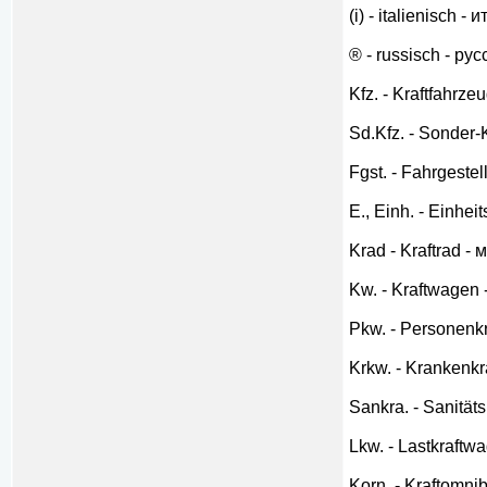
(i) - italienisch -
® - russisch - рус
Kfz. - Kraftfahr
Sd.Kfz. - Sonder
Fgst. - Fahrgestel
E., Einh. - Einhei
Krad - Kraftrad 
Kw. - Kraftwagen
Pkw. - Personenk
Krkw. - Krankenk
Sankra. - Sanitä
Lkw. - Lastkraft
Korn. - Kraftomni