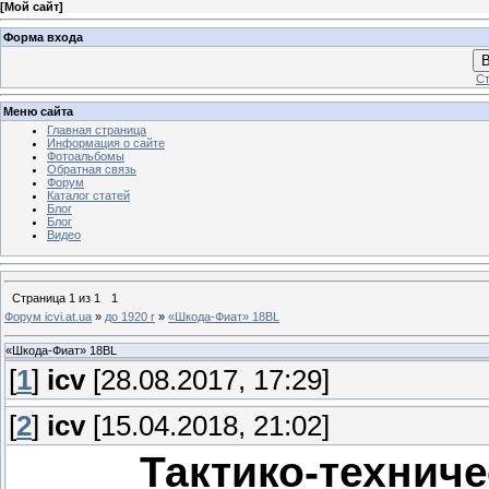
[
Мой сайт
]
Форма входа
В
Ст
Меню сайта
Главная страница
Информация о сайте
Фотоальбомы
Обратная связь
Форум
Каталог статей
Блог
Блог
Видео
Страница
1
из
1
1
Форум icvi.at.ua
»
до 1920 г
»
«Шкода-Фиат» 18BL
«Шкода-Фиат» 18BL
[
1
]
icv
[28.08.2017, 17:29]
[
2
]
icv
[15.04.2018, 21:02]
Тактико-техниче