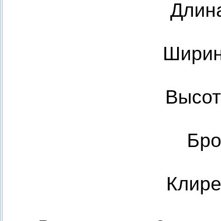
Длин
Ширин
Высот
Бро
Клире