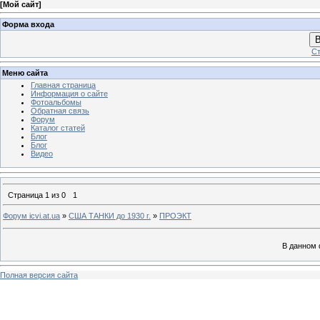
[
Мой сайт
]
Форма входа
В
Ст
Меню сайта
Главная страница
Информация о сайте
Фотоальбомы
Обратная связь
Форум
Каталог статей
Блог
Блог
Видео
Страница
1
из
0
1
Форум icvi.at.ua
»
США ТАНКИ до 1930 г.
»
ПРОЭКТ
В данном 
Полная версия сайта