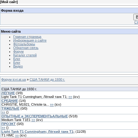
[
Мой сайт
]
Форма входа
В
Ст
Меню сайта
Главная страница
Информация о сайте
Фотоальбомы
Обратная связь
Форум
Каталог статей
Блог
Блог
Видео
Форум icvi.at.ua
»
США ТАНКИ до 1930 г.
США ТАНКИ до 1930 г.
ЛЁГКИЕ
(
3
/
9
)
Light Tank T1 Cunningham; Лёгкий танк T1;
»»
(
icv
)
СРЕДНИЕ
(
1
/
4
)
CHRISTIE, M1921; Christie ta...
»»
(
icv
)
ТЯЖЕЛЫЕ
(
0
/
0
)
»»
(
)
ОПЫТНЫЕ и ЭКСПЕРЕМЕНТЬАЛЬНЫЕ
(
5
/
18
)
Medium Tank T1E1
»»
(
icv
)
ПРОЭКТ
(
0
/
0
)
»»
(
)
Light Tank T1 Cunningham; Лёгкий танк T1;
(
11
/
28
)
T1 HMC
»»
(
icv
)