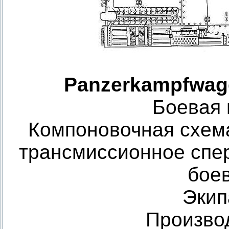
Panzerkampfwage
Боевая 
Компоновочная схем
трансмиссионное спер
бое
Экип
Произво