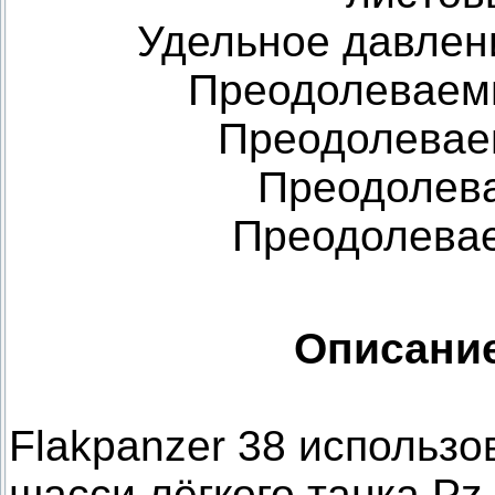
Удельное давление
Преодолеваемы
Преодолеваем
Преодолева
Преодолевае
Описание
Flakpanzer 38 использ
шасси лёгкого танка Pz