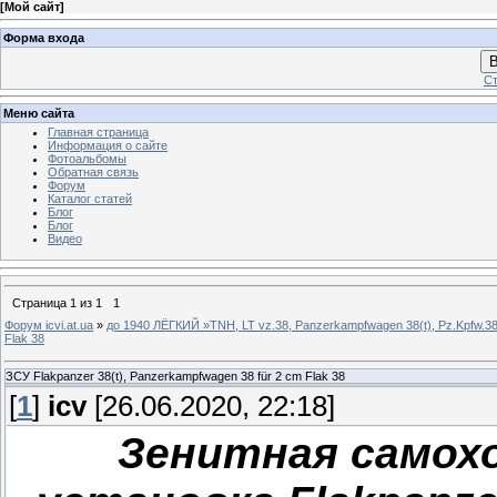
[
Мой сайт
]
Форма входа
В
Ст
Меню сайта
Главная страница
Информация о сайте
Фотоальбомы
Обратная связь
Форум
Каталог статей
Блог
Блог
Видео
Страница
1
из
1
1
Форум icvi.at.ua
»
до 1940 ЛЁГКИЙ »TNH, LT vz.38, Panzerkampfwagen 38(t), Pz.Kpfw.38
Flak 38
ЗСУ Flakpanzer 38(t), Panzerkampfwagen 38 für 2 cm Flak 38
[
1
]
icv
[26.06.2020, 22:18]
Зенитная самох