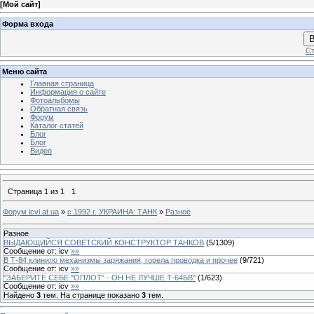
[
Мой сайт
]
Форма входа
В
Ст
Меню сайта
Главная страница
Информация о сайте
Фотоальбомы
Обратная связь
Форум
Каталог статей
Блог
Блог
Видео
Страница
1
из
1
1
Форум icvi.at.ua
»
с 1992 г. УКРАИНА: ТАНК
»
Разное
Разное
ВЫДАЮЩИЙСЯ СОВЕТСКИЙ КОНСТРУКТОР ТАНКОВ
(
5
/
1309
)
Сообщение от:
icv
»»
В Т-84 клинило механизмы заряжания, горела проводка и прочее
(
9
/
721
)
Сообщение от:
icv
»»
"ЗАБЕРИТЕ СЕБЕ "ОПЛОТ" - ОН НЕ ЛУЧШЕ Т-64БВ"
(
1
/
623
)
Сообщение от:
icv
»»
Найдено
3
тем. На странице показано
3
тем.