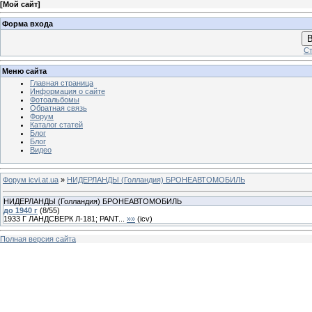
[
Мой сайт
]
Форма входа
В
Ст
Меню сайта
Главная страница
Информация о сайте
Фотоальбомы
Обратная связь
Форум
Каталог статей
Блог
Блог
Видео
Форум icvi.at.ua
»
НИДЕРЛАНДЫ (Голландия) БРОНЕАВТОМОБИЛЬ
НИДЕРЛАНДЫ (Голландия) БРОНЕАВТОМОБИЛЬ
до 1940 г
(
8
/
55
)
1933 Г ЛАНДСВЕРК Л-181; PANT...
»»
(
icv
)
Полная версия сайта