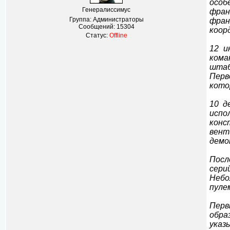
особ
Генералиссимус
фран
Группа: Администраторы
фран
Сообщений:
15304
коор
Статус:
Offline
12 и
кома
штаб
Перв
кото
10 д
испо
конс
вент
демо
Посл
сери
Небо
пуле
Перв
обра
указ