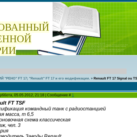
ОВАННЫЙ
ЕННОЙ
РИИ
Й "РЕНО" FT 17; "Renault" FT 17 и его модификации.
»
Renault FT 17 Signal ou TS
уббота, 05.05.2012, 21:18 | Сообщение #
1
ult FT TSF
сификация командный танк с радиостанцией
я масса, т 6,5
оновочная схема классическая
ж, чел. 3
рия
зводитель Заводы Renault,