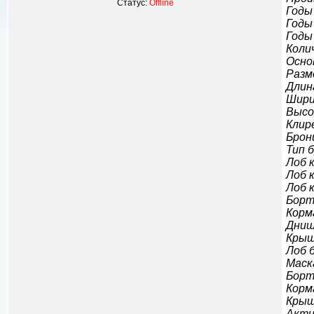
Статус:
Offline
Годы
Годы
Годы
Коли
Осно
Разм
Длин
Шири
Высо
Клир
Брон
Тип 
Лоб к
Лоб к
Лоб к
Борт 
Корма
Днищ
Крыш
Лоб б
Маска
Борт 
Корма
Крыш
Акти