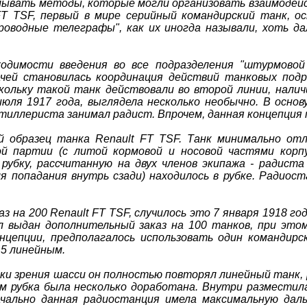
мывать методы, которые могли организовать взаимодейс
FT TSF, первый в мире серийный командирский танк, 
роводные телеграфы", как их иногда называли, хоть д
одимости введения во все подразделения "штурмовой 
чей становилась координация действий танковых подр
кольку такой танк действовали во второй линии, налич
ля 1917 года, выглядела несколько необычно. В основу
тиллериста занимал радист. Впрочем, данная концепция 
й образец танка Renault FT TSF. Танк минимально отл
ой партии (с литой кормовой и носовой частями корп
рубку, рассчитанную на двух членов экипажа - радист
я попадания внутрь сзади) находилось в рубке. Радиос
на 200 Renault FT TSF, случилось это 7 января 1918 год
ыл выдан дополнительный заказ на 100 танков, при это
нцепции, предполагалось использовать один командирс
15 линейным.
чки зрения шасси он полностью повторял линейный танк, р
м рубка была несколько доработана. Внутри разместила
чально данная радиостанция имела максимальную дал