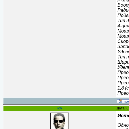
Воор
Ради
Подв
Тип 
4-ци
Мощн
Мощн
Скоро
Запас
Удел
Тип 
Шири
Удель
Прео
Прео
Прео
1,8 (
Прео
icv
Дата: С
Исто
Одно