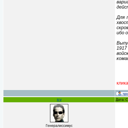
вари
дейс
Для 
хвос
скро
ибо 
Выпу
1917
войс
кома
клик
icv
Дата: С
Генералиссимус