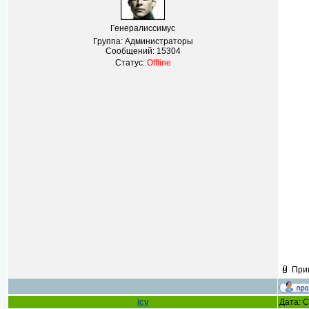
Генералиссимус
Группа: Администраторы
Сообщений:
15304
Статус:
Offline
При
icv
Дата: С