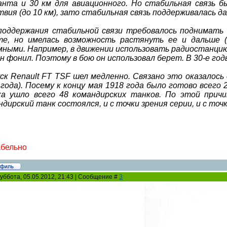
анта и 30 км для авиационного. Но стабильная связь б
твия (до 10 км), зато стабильная связь поддерживалась да
поддержания стабильной связи требовалось поднимать
те, но имелась возможность растянуть ее и дальше 
мными. Например, в движении использовать радиостанцию 
он фонил. Поэтому в бою он использовал берет. В 30-е г
ск Renault FT TSF шел медленно. Связано это оказалось 
 года). Посему к концу мая 1918 года было готово всего
ка ушло всего 48 командирских танков. По этой причин
ндирский танк состоялся, и с точки зрения серии, и с точ
абельно
уббота, 05.05.2012, 21:43 | Сообщение #
3