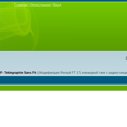
Главная
|
Регистрация
|
Вход
F- Teklegraphie Sans Fit
((Модификация Renault FT 17) командный танк с радиостанци