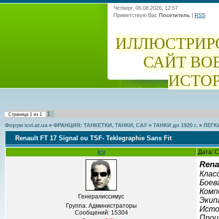
Четверг, 06.08.2026, 12:57
Приветствую Вас
Посетитель
|
RSS
ИЛЛЮСТРИР
САЙТ ВО
ИСТО
1
Страница
1
из
1
Форум icvi.at.ua
»
ФРАНЦИЯ: ТАНКЕТКИ, ТАНКИ, САУ
»
ТАНКИ до 1920 г.
»
ЛЕГКИ
Renault FT 17 Signal ou TSF- Teklegraphie Sans Fit
icv
Дата: С
Rena
Клас
Боева
Комп
Генералиссимус
Экипа
Группа: Администраторы
Исто
Сообщений:
15304
Прои