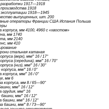
 разработки 1917—1918
 производства 1918
 эксплуатации 1918—1945
чество выпущенных, шт. 200
вные операторы Франции США Испания Польша
еры
а корпуса, мм 4100, 4960 с «хвостом»
на, мм 1740
та, мм 2140
енс, мм 410
ирование
брони стальная катаная
орпуса (верх), мм/° 16 / 17°
орпуса (середина), мм/° 16 / 70°
орпуса (низ), мм/° 16 / 30°
корпуса, мм/° 16 / 0°
 корпуса, мм/° 16 / 0°
е, мм 6
а корпуса, мм 8 / 65—90°
ашни, мм/° 16 / 12°
 орудия, мм/° 16
башни, мм/° 16 / 12°
 башни, мм/° 16 / 12°
а башни, мм/° 8 / 73—90°
вная защита отсутствует