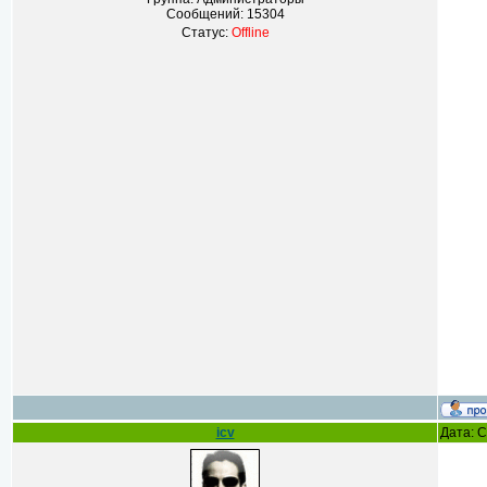
Сообщений:
15304
Статус:
Offline
icv
Дата: С