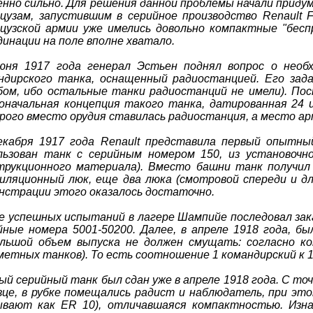
енно сильно. Для решения данной проблемы начали приду
цузам, запустившим в серийное производство Renault 
цузской армии уже имелись довольно компактные "бесп
динации на поле вполне хватало.
юня 1917 года генерал Эстьен поднял вопрос о необх
ндирского танка, оснащенный радиостанцией. Его зада
ом, ибо остальные танки радиостанций не имели). Пос
оначальная концепция такого танка, датированная 24 ию
рого вместо орудия ставилась радиостанция, а место ар
екабря 1917 года Renault представила первый опытны
льзован танк с серийным номером 150, из установочн
трукционного материала). Вместо башни танк получил 
иляционный люк, еще два люка (смотровой спереди и дл
нстрации этого оказалось достаточно.
е успешных испытаний в лагере Шампийе последовал заказ 
йные номера 5001-50200. Далее, в апреле 1918 года, б
льшой объем выпуска не должен смущать: согласно ко
метных танков). То есть соотношение 1 командирский к 
ый серийный танк был сдан уже в апреле 1918 года. С то
зце, в рубке помещались радист и наблюдатель, при это
ывают как ER 10), отличавшаяся компактностью. Изна