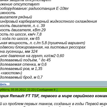
ужение отсутствует
ооборудование: радиостанция E-10ter
ижность
двигателя рядный
линдровый карбюраторный жидкостного охлаждения
ость двигателя, л. с. 39
ость двигателя, кВт 29
сть по шоссе, км/ч 7,8
 хода по шоссе, км 65
ьная мощность, л. с./т 5,8 (пушечный вариант)
подвески блокированная, на листовых рессорах
на гусеницы, мм 324
ное давление на грунт, кг/см2 0,60
долеваемый подъём, ° до 45
долеваемая стенка, м 0,6
долеваемый ров, м 1,35
с «хвостом»)
долеваемый брод, м 0,7
уббота, 05.05.2012, 21:23 | Сообщение #
2
рия Renault FT TSF, первого в мире серийного ком
й из проблем первых танков, созданых в годы Первой мир