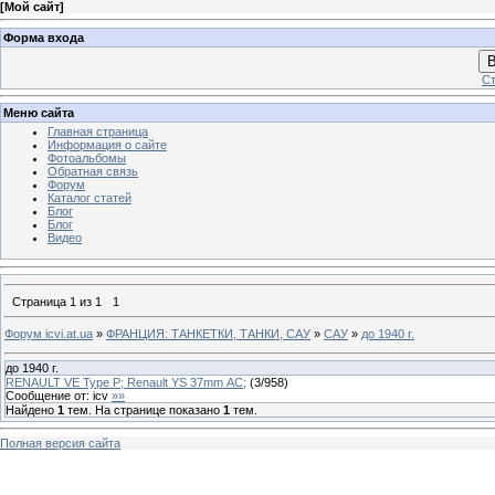
[
Мой сайт
]
Форма входа
В
Ст
Меню сайта
Главная страница
Информация о сайте
Фотоальбомы
Обратная связь
Форум
Каталог статей
Блог
Блог
Видео
Страница
1
из
1
1
Форум icvi.at.ua
»
ФРАНЦИЯ: ТАНКЕТКИ, ТАНКИ, САУ
»
САУ
»
до 1940 г.
до 1940 г.
RENAULT VE Type P; Renault YS 37mm АС;
(
3
/
958
)
Сообщение от:
icv
»»
Найдено
1
тем. На странице показано
1
тем.
Полная версия сайта