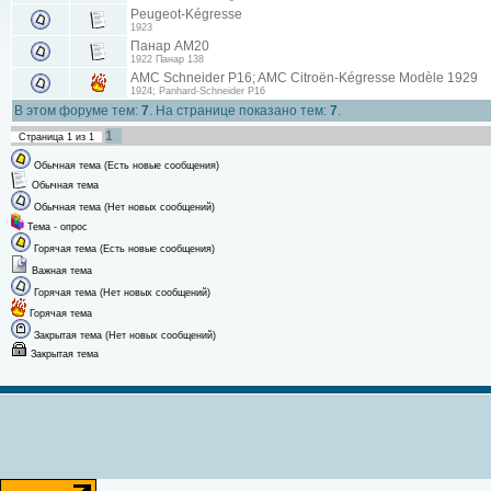
Peugeot-Kégresse
1923
Панар АМ20
1922 Панар 138
AMC Schneider P16; AMC Citroën-Kégresse Modèle 1929
1924; Panhard-Schneider P16
В этом форуме тем:
7
. На странице показано тем:
7
.
1
Страница
1
из
1
Обычная тема (Есть новые сообщения)
Обычная тема
Обычная тема (Нет новых сообщений)
Тема - опрос
Горячая тема (Есть новые сообщения)
Важная тема
Горячая тема (Нет новых сообщений)
Горячая тема
Закрытая тема (Нет новых сообщений)
Закрытая тема