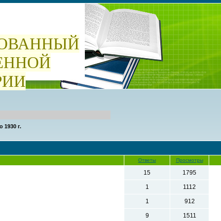
ОВАННЫЙ
ЕННОЙ
РИИ
о 1930 г.
Ответы
Просмотры
15
1795
1
1112
1
912
9
1511