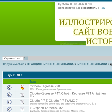
Суббота, 08.08.2026, 09:39
Приветствую Вас
Посетитель
|
RSS
ИЛЛЮСТРИР
САЙТ ВО
ИСТО
1
Страница
1
из
1
Форум icvi.at.ua
»
ФРАНЦИЯ: БРОНЕАВТОМОБИЛИ.
»
БРОНЕАВТОМОБИЛИ
»
д
до 1930 г.
Тема
Citroën-Kégresse P28
1931, Разведывательная бронемашина.
Citroën-Kégresse P4T; Citroën Kégresse P7T Antiaérien
ЗСУ
Citroën P 7 T; Citroën P 7 T (AMC 2)
projekt obrneného automobilu pre jazdectvo programu AMC č. 2
«Ситроен-Кегресс» М23
1923 AMC Citroen-Kegresse-Schneider Modele 1923.