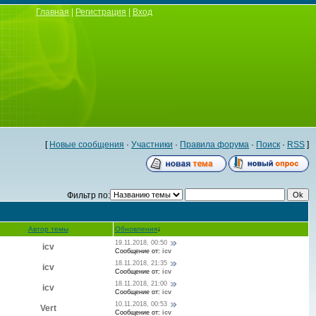
Главная
|
Регистрация
|
Вход
[
Новые сообщения
·
Участники
·
Правила форума
·
Поиск
·
RSS
]
Фильтр по:
Автор темы
Обновления
↓
19.11.2018, 00:50
icv
Сообщение от:
icv
18.11.2018, 21:35
icv
Сообщение от:
icv
18.11.2018, 21:00
icv
Сообщение от:
icv
10.11.2018, 00:53
Vert
Сообщение от:
icv