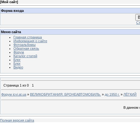
[
Мой сайт
]
Форма входа
В
Ст
Меню сайта
Главная страница
Информация о сайте
Фотоальбомы
Обратная связь
Форум
Каталог статей
Блог
Блог
Видео
Страница
1
из
0
1
Форум icvi.at.ua
»
ВЕЛИКОБРИТАНИЯ: БРОНЕАВТОМОБИЛЬ.
»
до 1950 г.
»
ЛЁГКИЙ
В данном 
Полная версия сайта