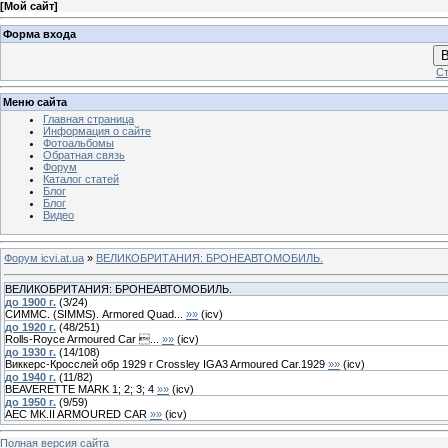
[
Мой сайт
]
Форма входа
В
Ст
Меню сайта
Главная страница
Информация о сайте
Фотоальбомы
Обратная связь
Форум
Каталог статей
Блог
Блог
Видео
Форум icvi.at.ua
»
ВЕЛИКОБРИТАНИЯ: БРОНЕАВТОМОБИЛЬ.
ВЕЛИКОБРИТАНИЯ: БРОНЕАВТОМОБИЛЬ.
до 1900 г.
(
3
/
24
)
СИММС. (SIMMS). Armored Quad...
»»
(
icv
)
до 1920 г.
(
48
/
251
)
Rolls-Royce Armoured Car ...
»»
(
icv
)
до 1930 г.
(
14
/
108
)
Виккерс-Кросслей обр 1929 г Crossley IGA3 Armoured Car.1929
»»
(
icv
)
до 1940 г.
(
11
/
82
)
BEAVERETTE MARK 1; 2; 3; 4
»»
(
icv
)
до 1950 г.
(
9
/
59
)
AEC MK.II ARMOURED CAR
»»
(
icv
)
Полная версия сайта