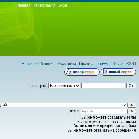
Главная
|
Регистрация
|
Вход
[
Новые сообщения
·
Участники
·
Правила форума
·
Поиск
·
RSS
]
Фильтр по:
Поиск:
Вы
не можете
создавать темы
Вы
не можете
создавать опросы
Вы
не можете
прикреплять файлы
Вы
не можете
отвечать на сообщения