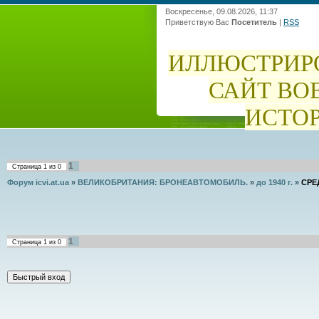
Воскресенье, 09.08.2026, 11:37
Приветствую Вас
Посетитель
|
RSS
ИЛЛЮСТРИР
САЙТ ВО
ИСТО
1
Страница
1
из
0
Форум icvi.at.ua
»
ВЕЛИКОБРИТАНИЯ: БРОНЕАВТОМОБИЛЬ.
»
до 1940 г.
»
СРЕ
1
Страница
1
из
0