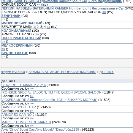
РАЗВЕДЫВАТЕЛЬНЫЙ «Даймлер» Daimler Scout Car, и его модификации.
(
1
/
15
)
DAIMLER SCOUT CAR
»»
(
icv
)
ЛЁГКИЙ, РАЗВЕДЫВАТЕЛЬНЫЙ ХАМБЕР Humber Light Reconnaissance Car
(
6
/
48
IRONSIDE SPECIAL SALOON; HM THE QUEEN SPECIAL SALOON
»»
(
icv
)
ЗЕНИТНЫЙ
(
0
/
0
)
»»
(
)
ИМПРОВИЗИРОВАННЫЙ
(
1
/
9
)
BEAVERETTE MARK 1; 2; 3; 4
»»
(
icv
)
КОЛОНИАЛЬНЫЙ
(
1
/
2
)
ARMORED CAR NO.2
»»
(
icv
)
ЭКСПЕРИМЕНТАЛЬНЫЙ
(
0
/
0
)
»»
(
)
МЕЛКОСЕРИЙНЫЙ
(
0
/
0
)
»»
(
)
БРОНЕТРАКТОР
(
0
/
0
)
»»
(
)
Форум icvi.at.ua
»
ВЕЛИКОБРИТАНИЯ: БРОНЕАВТОМОБИЛЬ.
»
до 1940 г.
до 1940 г.
BEAVERETTE MARK 1; 2; 3; 4
(
9
/
1880
)
Сообщение от:
icv
»»
IRONSIDE SPECIAL SALOON; HM THE QUEEN SPECIAL SALOON
(
8
/
1847
)
Сообщение от:
icv
»»
VICKERS MORRIS Armored Car обр. 1931 г, ВИККЕРС-МОРРИС
(
4
/
1523
)
Сообщение от:
icv
»»
DAIMLER SCOUT CAR
(
15
/
1453
)
Сообщение от:
icv
»»
ARMORED CAR NO.2
(
2
/
1014
)
Сообщение от:
icv
»»
MARK III; HUMBER LRC MARK III
(
24
/
1670
)
Сообщение от:
icv
»»
Alvis 'Dingo' Scout Car. Alvis Model A “Dingo”обр.1939 г
(
4
/
1323
)
Сообщение от:
icv
»»