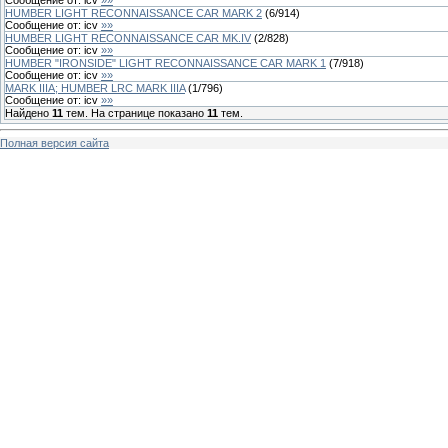
HUMBER LIGHT RECONNAISSANCE CAR MARK 2
(
6
/
914
)
Сообщение от:
icv
»»
HUMBER LIGHT RECONNAISSANCE CAR MK.IV
(
2
/
828
)
Сообщение от:
icv
»»
HUMBER "IRONSIDE" LIGHT RECONNAISSANCE CAR MARK 1
(
7
/
918
)
Сообщение от:
icv
»»
MARK IIIA; HUMBER LRC MARK IIIA
(
1
/
796
)
Сообщение от:
icv
»»
Найдено
11
тем. На странице показано
11
тем.
Полная версия сайта