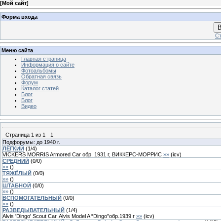
[
Мой сайт
]
Форма входа
В
Ст
Меню сайта
Главная страница
Информация о сайте
Фотоальбомы
Обратная связь
Форум
Каталог статей
Блог
Блог
Видео
Страница
1
из
1
1
Подфорумы: до 1940 г.
ЛЁГКИЙ
(
1
/
4
)
VICKERS MORRIS Armored Car обр. 1931 г, ВИККЕРС-МОРРИС
»»
(
icv
)
СРЕДНИЙ
(
0
/
0
)
»»
(
)
ТЯЖЁЛЫЙ
(
0
/
0
)
»»
(
)
ШТАБНОЙ
(
0
/
0
)
»»
(
)
ВСПОМОГАТЕЛЬНЫЙ
(
0
/
0
)
»»
(
)
РАЗВЕДЫВАТЕЛЬНЫЙ
(
1
/
4
)
Alvis 'Dingo' Scout Car. Alvis Model A “Dingo”обр.1939 г
»»
(
icv
)