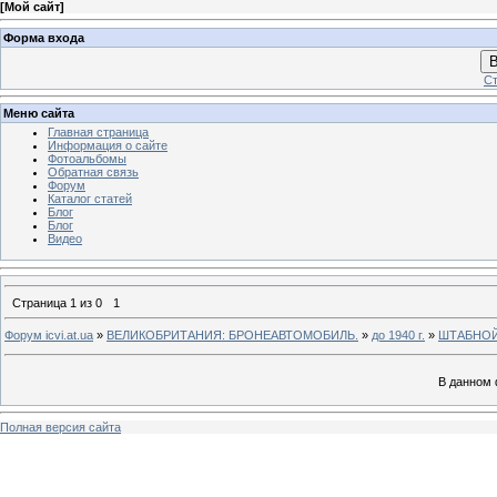
[
Мой сайт
]
Форма входа
В
Ст
Меню сайта
Главная страница
Информация о сайте
Фотоальбомы
Обратная связь
Форум
Каталог статей
Блог
Блог
Видео
Страница
1
из
0
1
Форум icvi.at.ua
»
ВЕЛИКОБРИТАНИЯ: БРОНЕАВТОМОБИЛЬ.
»
до 1940 г.
»
ШТАБНО
В данном 
Полная версия сайта