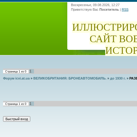
Воскресенье, 09.08.2026, 12:27
Приветствую Вас
Посетитель
|
RSS
ИЛЛЮСТРИР
САЙТ ВО
ИСТО
1
Страница
1
из
0
Форум icvi.at.ua
»
ВЕЛИКОБРИТАНИЯ: БРОНЕАВТОМОБИЛЬ.
»
до 1930 г.
»
РАЗ
1
Страница
1
из
0