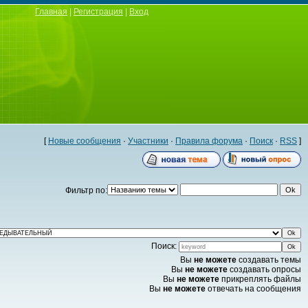
Главная
|
Регистрация
|
Вход
[
Новые сообщения
·
Участники
·
Правила форума
·
Поиск
·
RSS
]
Фильтр по:
Поиск:
Вы
не можете
создавать темы
Вы
не можете
создавать опросы
Вы
не можете
прикреплять файлы
Вы
не можете
отвечать на сообщения