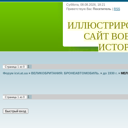
Суббота, 08.08.2026, 18:21
Приветствую Вас
Посетитель
|
RSS
ИЛЛЮСТРИР
САЙТ ВО
ИСТО
1
Страница
1
из
0
Форум icvi.at.ua
»
ВЕЛИКОБРИТАНИЯ: БРОНЕАВТОМОБИЛЬ.
»
до 1930 г.
»
МЕЛ
1
Страница
1
из
0