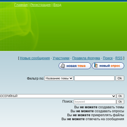
Главная
|
Регистрация
|
Вход
[
Новые сообщения
·
Участники
·
Правила форума
·
Поиск
·
RSS
]
Фильтр по:
Поиск:
Вы
не можете
создавать темы
Вы
не можете
создавать опросы
Вы
не можете
прикреплять файлы
Вы
не можете
отвечать на сообщения