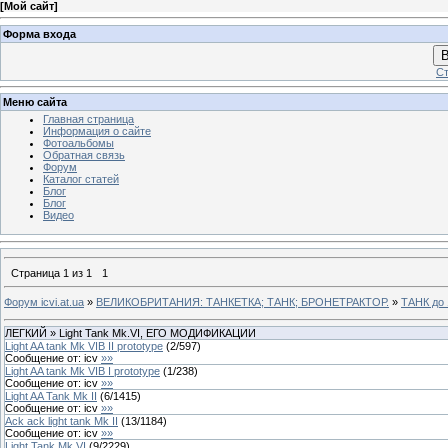
[
Мой сайт
]
Форма входа
В
Ст
Меню сайта
Главная страница
Информация о сайте
Фотоальбомы
Обратная связь
Форум
Каталог статей
Блог
Блог
Видео
Страница
1
из
1
1
Форум icvi.at.ua
»
ВЕЛИКОБРИТАНИЯ: ТАНКЕТКА; ТАНК; БРОНЕТРАКТОР.
»
ТАНК до 
ЛЕГКИЙ » Light Tank Mk.VI, ЕГО МОДИФИКАЦИИ
Light AA tank Mk VIB ІІ prototype
(
2
/
597
)
Сообщение от:
icv
»»
Light AA tank Mk VIB І prototype
(
1
/
238
)
Сообщение от:
icv
»»
Light AA Tank Mk II
(
6
/
1415
)
Сообщение от:
icv
»»
Ack ack light tank Mk II
(
13
/
1184
)
Сообщение от:
icv
»»
Light Tank Mk.VI
(
9
/
2229
)