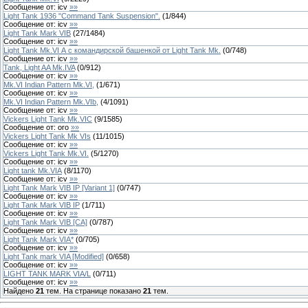
Сообщение от:
icv
»»
Light Tank 1936 "Command Tank Suspension".
(
1
/
844
)
Сообщение от:
icv
»»
Light Tank Mark VIB
(
27
/
1484
)
Сообщение от:
icv
»»
Light Tank Mk.VI А с командирской башенкой от Light Tank Mk.
(
0
/
748
)
Сообщение от:
icv
»»
Tank, Light AA Mk.IVA
(
0
/
912
)
Сообщение от:
icv
»»
Mk.VI Indian Pattern Mk.VI,
(
1
/
671
)
Сообщение от:
icv
»»
Mk.VI Indian Pattern Mk.VIb,
(
4
/
1091
)
Сообщение от:
icv
»»
Vickers Light Tank Mk.VIC
(
9
/
1585
)
Сообщение от:
oro
»»
Vickers Light Tank Mk VIs
(
11
/
1015
)
Сообщение от:
icv
»»
Vickers Light Tank Mk.VI.
(
5
/
1270
)
Сообщение от:
icv
»»
Light tank Mk.VIА
(
8
/
1170
)
Сообщение от:
icv
»»
Light Tank Mark VIB IP [Variant 1]
(
0
/
747
)
Сообщение от:
icv
»»
Light Tank Mark VIB IP
(
1
/
711
)
Сообщение от:
icv
»»
Light Tank Mark VIB [CA]
(
0
/
787
)
Сообщение от:
icv
»»
Light Tank Mark VIA*
(
0
/
705
)
Сообщение от:
icv
»»
Light Tank mark VIA [Modified]
(
0
/
658
)
Сообщение от:
icv
»»
LIGHT TANK MARK VIA/L
(
0
/
711
)
Сообщение от:
icv
»»
Найдено
21
тем. На странице показано
21
тем.