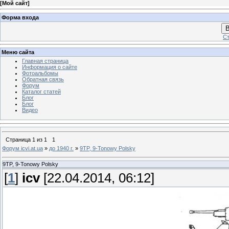
[
Мой сайт
]
Форма входа
В
Ст
Меню сайта
Главная страница
Информация о сайте
Фотоальбомы
Обратная связь
Форум
Каталог статей
Блог
Блог
Видео
Страница
1
из
1
1
Форум icvi.at.ua
»
до 1940 г.
»
9TP, 9-Tonowy Polsky
9TP, 9-Tonowy Polsky
[
1
]
icv
[22.04.2014, 06:12]