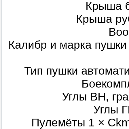
Крыша б
Крыша руб
Воо
Калибр и марка пушки 
Тип пушки автомат
Боекомп
Углы ВН, гра
Углы Г
Пулемёты 1 × Ckm