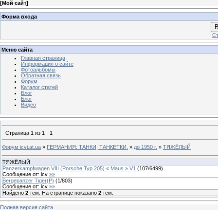
[
Мой сайт
]
Форма входа
В
Ст
Меню сайта
Главная страница
Информация о сайте
Фотоальбомы
Обратная связь
Форум
Каталог статей
Блог
Блог
Видео
Страница
1
из
1
1
Форум icvi.at.ua
»
ГЕРМАНИЯ: ТАНКИ; ТАНКЕТКИ.
»
до 1950 г.
»
ТЯЖЁЛЫЙ
ТЯЖЁЛЫЙ
Panzerkampfwagen VIII (Porsche Typ 205) « Maus » V1
(
107
/
6499
)
Сообщение от:
icv
»»
Bergepanzer Tiger(P)
(
1
/
803
)
Сообщение от:
icv
»»
Найдено
2
тем. На странице показано
2
тем.
Полная версия сайта