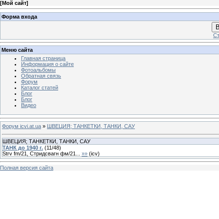
[
Мой сайт
]
Форма входа
В
Ст
Меню сайта
Главная страница
Информация о сайте
Фотоальбомы
Обратная связь
Форум
Каталог статей
Блог
Блог
Видео
Форум icvi.at.ua
»
ШВЕЦИЯ; ТАНКЕТКИ, ТАНКИ, САУ
ШВЕЦИЯ; ТАНКЕТКИ, ТАНКИ, САУ
ТАНК до 1940 г.
(
11
/
48
)
Strv fm/21, Стридсвагн фм/21...
»»
(
icv
)
Полная версия сайта