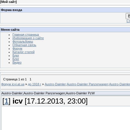
[
Мой сайт
]
Форма входа
В
Ст
Меню сайта
Главная страница
Информация о сайте
Фотоальбомы
Обратная связь
Форум
Каталог статей
Блог
Блог
Видео
Страница
1
из
1
1
Форум icvi.at.ua
»
до 1918 г
»
Austro-Daimler;Austro-Daimler Panzerwagen;Austro-Daiml
Austro-Daimler;Austro-Daimler Panzerwagen;Austro-Daimler PzW
[
1
]
icv
[17.12.2013, 23:00]