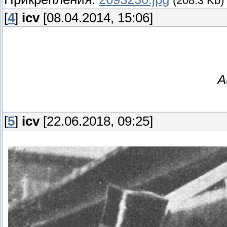
(208.3 Kb)
[
4
]
icv
[08.04.2014, 15:06]
A
[
5
]
icv
[22.06.2018, 09:25]