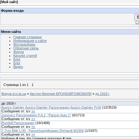
[
Мой сайт
]
Форма входа
В
Ст
Меню сайта
Главная страница
Информация о сайте
Фотоальбомы
Обратная связь
Форум
Каталог статей
Блог
Блог
Видео
Страница
1
из
1
1
Форум icvi.at.ua
»
Австро-Венгрия БРОНЕАВТОМОБИЛИ
»
до 1918 г
до 1918 г
Austro-Daimler;Austro-Daimler Panzerwagen;Austro-Daimler PzW
(
12
/
3519
)
Сообщение от:
icv
»»
Junovicz Panzerwagen P.A.1; “Panzer Auto 1”
(
6
/
1713
)
Сообщение от:
icv
»»
Romfell Panzerwagen
(
19
/
1468
)
Сообщение от:
icv
»»
7.7cm BAK L/30 ; Panzerkampfwagen Ehrhardt M1906
(
1
/
1937
)
Сообщение от:
icv
»»
Найдено
4
тем. На странице показано
4
тем.