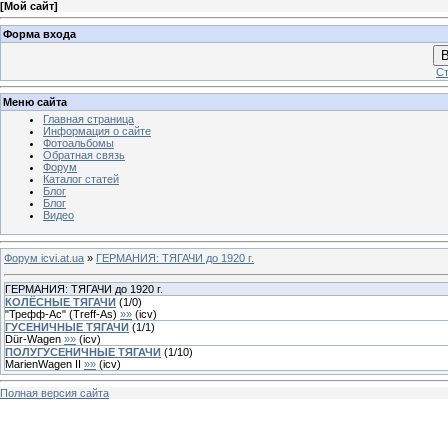
[
Мой сайт
]
Форма входа
В
Ст
Меню сайта
Главная страница
Информация о сайте
Фотоальбомы
Обратная связь
Форум
Каталог статей
Блог
Блог
Видео
Форум icvi.at.ua
»
ГЕРМАНИЯ: ТЯГАЧИ до 1920 г.
ГЕРМАНИЯ: ТЯГАЧИ до 1920 г.
КОЛЁСНЫЕ ТЯГАЧИ
(
1
/
0
)
"Трефф-Ас" (Treff-As)
»»
(
icv
)
ГУСЕНИЧНЫЕ ТЯГАЧИ
(
1
/
1
)
Dür-Wagen
»»
(
icv
)
ПОЛУГУСЕНИЧНЫЕ ТЯГАЧИ
(
1
/
10
)
MarienWagen II
»»
(
icv
)
Полная версия сайта